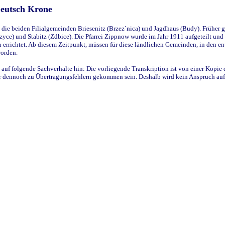
Deutsch Krone
ie beiden Filialgemeinden Briesenitz (Brzez`nica) und Jagdhaus (Budy). Früher g
yce) und Stabitz (Zdbice). Die Pfarrei Zippnow wurde im Jahr 1911 aufgeteilt und e
en errichtet. Ab diesem Zeitpunkt, müssen für diese ländlichen Gemeinden, in den
worden.
 auf folgende Sachverhalte hin: Die vorliegende Transkription ist von einer Kopie 
aber dennoch zu Übertragungsfehlern gekommen sein. Deshalb wird kein Anspruch auf 