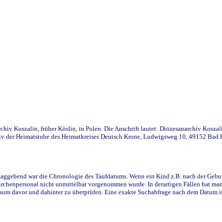
iv Koszalin, früher Köslin, in Polen. Die Anschrift lautet: Diözesanarchiv Koszal
v der Heimatstube des Heimatkreises Deutsch Krone, Ludwigsweg 10, 49152 Bad Ess
ggebend war die Chronologie des Taufdatums. Wenn ein Kind z.B. nach der Geburt 
rchenpersonal nicht unmittelbar vorgenommen wurde. In derartigen Fällen hat man d
raum davor und dahinter zu überprüfen. Eine exakte Suchabfrage nach dem Datum i