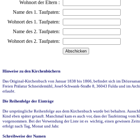
Wohnort der Eltern :
Name des 1. Taufpaten:
Wohnort des 1. Taufpaten:
Name des 2. Taufpaten:
Wohnort des 2. Taufpaten:
Hinweise zu den Kirchenbüchern
Das Original-Kirchenbuch von Januar 1838 bis 1866, befindet sich im Diözesanarch
Freien Prälatur Schneidemühl, Josef-Schwank-Straße 8, 36043 Fulda und im Archi
erlaubt.
Die Reihenfolge der Einträge
Die ursprüngliche Reihenfolge aus dem Kirchenbuch wurde bei behalten. Ausschla
Kind eben später getauft. Manchmal kam es auch vor, dass der Taufeintrag vom Ki
vorgenommen. Bei der Verwendung der Liste ist es wichtig, einen gewissen Zeit
erfolgt nach Tag, Monat und Jahr.
Schreibweise der Namen