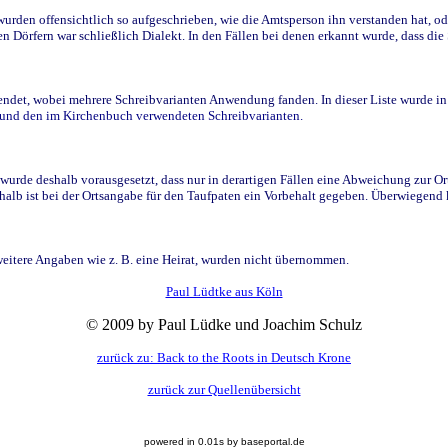
den offensichtlich so aufgeschrieben, wie die Amtsperson ihn verstanden hat, ode
n Dörfern war schließlich Dialekt. In den Fällen bei denen erkannt wurde, dass di
t, wobei mehrere Schreibvarianten Anwendung fanden. In dieser Liste wurde in de
n und den im Kirchenbuch verwendeten Schreibvarianten.
wurde deshalb vorausgesetzt, dass nur in derartigen Fällen eine Abweichung zur O
eshalb ist bei der Ortsangabe für den Taufpaten ein Vorbehalt gegeben. Überwiegen
weitere Angaben wie z. B. eine Heirat, wurden nicht übernommen.
Paul Lüdtke aus Köln
© 2009 by Paul Lüdke und Joachim Schulz
zurück zu: Back to the Roots in Deutsch Krone
zurück zur Quellenübersicht
powered in 0.01s by baseportal.de