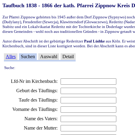
Taufbuch 1838 - 1866 der kath. Pfarrei Zippnow Kreis 
Zur Pfarrei Zippnow gehörten bis 1945 außer dem Dorf Zippnow (Sypnywo) noch d
(Dudylany), Freudenfier (Szwecja), Klawittersdorf (Glowaczewo), Rederitz (Nadarz
Stabitz und ein Lokalvikariat Rederitz mit der Tochterkirche in Doderlage wurd
diesen Gemeinden - wohl noch aus traditionellen Gründen - in Zippnow getauft 
Autor dieser Abschrift ist der gebürtige Rederitzer
Paul Lüdtke
aus Köln. Er weist
Kirchenbuch, sind in dieser Liste korrigiert worden. Bei der Abschrift kann es 
Alles
Suchen
Auswahl
Detail
Suche:
Lfd-Nr im Kirchenbuch:
Geburt des Täuflings:
Taufe des Täuflings:
Vorname des Täuflings:
Name des Vaters:
Name der Mutter: