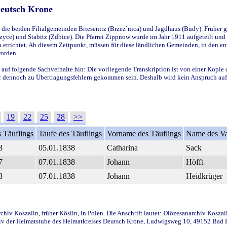
Deutsch Krone
ie beiden Filialgemeinden Briesenitz (Brzez`nica) und Jagdhaus (Budy). Früher g
yce) und Stabitz (Zdbice). Die Pfarrei Zippnow wurde im Jahr 1911 aufgeteilt und e
en errichtet. Ab diesem Zeitpunkt, müssen für diese ländlichen Gemeinden, in den
worden.
 auf folgende Sachverhalte hin: Die vorliegende Transkription ist von einer Kopie 
aber dennoch zu Übertragungsfehlern gekommen sein. Deshalb wird kein Anspruch auf 
19
22
25
28
>>
 Täuflings
Taufe des Täuflings
Vorname des Täuflings
Name des Va
8
05.01.1838
Catharina
Sack
7
07.01.1838
Johann
Höfft
8
07.01.1838
Johann
Heidkrüger
iv Koszalin, früher Köslin, in Polen. Die Anschrift lautet: Diözesanarchiv Koszal
v der Heimatstube des Heimatkreises Deutsch Krone, Ludwigsweg 10, 49152 Bad Ess