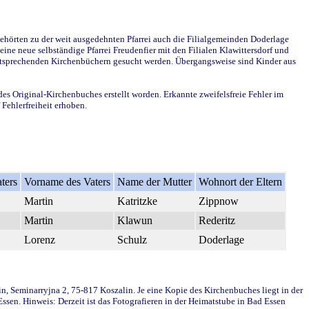
ehörten zu der weit ausgedehnten Pfarrei auch die Filialgemeinden Doderlage
ine neue selbständige Pfarrei Freudenfier mit den Filialen Klawittersdorf und
 entsprechenden Kirchenbüchern gesucht werden. Übergangsweise sind Kinder aus
des Original-Kirchenbuches erstellt worden. Erkannte zweifelsfreie Fehler im
Fehlerfreiheit erhoben.
ters
Vorname des Vaters
Name der Mutter
Wohnort der Eltern
Martin
Katritzke
Zippnow
Martin
Klawun
Rederitz
Lorenz
Schulz
Doderlage
in, Seminarryjna 2, 75-817 Koszalin. Je eine Kopie des Kirchenbuches liegt in der
en. Hinweis: Derzeit ist das Fotografieren in der Heimatstube in Bad Essen