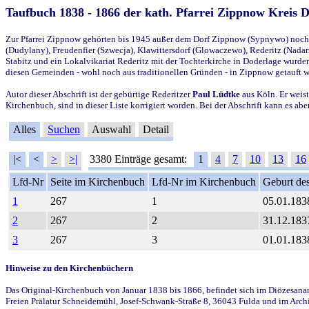
Taufbuch 1838 - 1866 der kath. Pfarrei Zippnow Kreis 
Zur Pfarrei Zippnow gehörten bis 1945 außer dem Dorf Zippnow (Sypnywo) noch d
(Dudylany), Freudenfier (Szwecja), Klawittersdorf (Glowaczewo), Rederitz (Nadarz
Stabitz und ein Lokalvikariat Rederitz mit der Tochterkirche in Doderlage wurd
diesen Gemeinden - wohl noch aus traditionellen Gründen - in Zippnow getauft 
Autor dieser Abschrift ist der gebürtige Rederitzer
Paul Lüdtke
aus Köln. Er weist
Kirchenbuch, sind in dieser Liste korrigiert worden. Bei der Abschrift kann es 
Alles
Suchen
Auswahl
Detail
|<
<
>
>|
3380 Einträge gesamt:
1
4
7
10
13
16
Lfd-Nr
Seite im Kirchenbuch
Lfd-Nr im Kirchenbuch
Geburt des
1
267
1
05.01.183
2
267
2
31.12.183
3
267
3
01.01.183
Hinweise zu den Kirchenbüchern
Das Original-Kirchenbuch von Januar 1838 bis 1866, befindet sich im Diözesanarch
Freien Prälatur Schneidemühl, Josef-Schwank-Straße 8, 36043 Fulda und im Archi