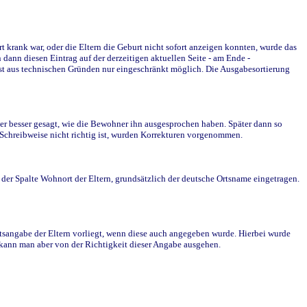
krank war, oder die Eltern die Geburt nicht sofort anzeigen konnten, wurde das
ann diesen Eintrag auf der derzeitigen aktuellen Seite - am Ende -
st aus technischen Gründen nur eingeschränkt möglich. Die Ausgabesortierung
r besser gesagt, wie die Bewohner ihn ausgesprochen haben. Später dann so
e Schreibweise nicht richtig ist, wurden Korrekturen vorgenommen.
r Spalte Wohnort der Eltern, grundsätzlich der deutsche Ortsname eingetragen.
rtsangabe der Eltern vorliegt, wenn diese auch angegeben wurde. Hierbei wurde
d kann man aber von der Richtigkeit dieser Angabe ausgehen.