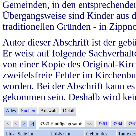
Gemeinden, in den entsprechende
Übergangsweise sind Kinder aus 
traditionellen Gründen - in Zippn
Autor dieser Abschrift ist der geb
Er weist auf folgende Sachverhalte
von einer Kopie des Original-Kirc
zweifelsfreie Fehler im Kirchenbuc
worden. Bei der Abschrift kann e
gekommen sein. Deshalb wird kein
Alles
Suchen
Auswahl
Detail
|<
<
>
>|
3380 Einträge gesamt:
<<
3361
3364
336
Lfd-
Seite im
Lfd-Nr im
Geburt des
Taufe de