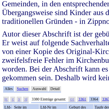
Gemeinden, in den entsprechende
Übergangsweise sind Kinder aus 
traditionellen Gründen - in Zippn
Autor dieser Abschrift ist der geb
Er weist auf folgende Sachverhalte
von einer Kopie des Original-Kirc
zweifelsfreie Fehler im Kirchenbuc
worden. Bei der Abschrift kann e
gekommen sein. Deshalb wird kein
Alles
Suchen
Auswahl
Detail
|<
<
>
>|
3380 Einträge gesamt:
<<
3361
3364
336
Lfd-
Seite im
Lfd-Nr im
Geburt des
Taufe de