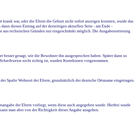
krank war, oder die Eltern die Geburt nicht sofort anzeigen konnten, wurde das
ann diesen Eintrag auf der derzeitigen aktuellen Seite - am Ende -
st aus technischen Gründen nur eingeschränkt möglich. Die Ausgabesortierung
r besser gesagt, wie die Bewohner ihn ausgesprochen haben. Später dann so
e Schreibweise nicht richtig ist, wurden Korrekturen vorgenommen.
r Spalte Wohnort der Eltern, grundsätzlich der deutsche Ortsname eingetragen.
rtsangabe der Eltern vorliegt, wenn diese auch angegeben wurde. Hierbei wurde
d kann man aber von der Richtigkeit dieser Angabe ausgehen.