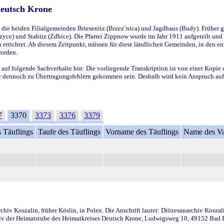
Deutsch Krone
ie beiden Filialgemeinden Briesenitz (Brzez`nica) und Jagdhaus (Budy). Früher g
yce) und Stabitz (Zdbice). Die Pfarrei Zippnow wurde im Jahr 1911 aufgeteilt und e
en errichtet. Ab diesem Zeitpunkt, müssen für diese ländlichen Gemeinden, in den
worden.
 auf folgende Sachverhalte hin: Die vorliegende Transkription ist von einer Kopie 
aber dennoch zu Übertragungsfehlern gekommen sein. Deshalb wird kein Anspruch auf 
7
3370
3373
3376
3379
 Täuflings
Taufe des Täuflings
Vorname des Täuflings
Name des Va
iv Koszalin, früher Köslin, in Polen. Die Anschrift lautet: Diözesanarchiv Koszal
v der Heimatstube des Heimatkreises Deutsch Krone, Ludwigsweg 10, 49152 Bad Ess