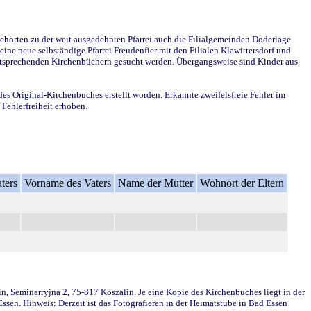
ehörten zu der weit ausgedehnten Pfarrei auch die Filialgemeinden Doderlage
ine neue selbständige Pfarrei Freudenfier mit den Filialen Klawittersdorf und
 entsprechenden Kirchenbüchern gesucht werden. Übergangsweise sind Kinder aus
des Original-Kirchenbuches erstellt worden. Erkannte zweifelsfreie Fehler im
Fehlerfreiheit erhoben.
ters
Vorname des Vaters
Name der Mutter
Wohnort der Eltern
in, Seminarryjna 2, 75-817 Koszalin. Je eine Kopie des Kirchenbuches liegt in der
en. Hinweis: Derzeit ist das Fotografieren in der Heimatstube in Bad Essen