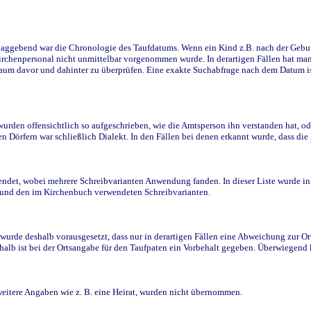
ggebend war die Chronologie des Taufdatums. Wenn ein Kind z.B. nach der Geburt 
rchenpersonal nicht unmittelbar vorgenommen wurde. In derartigen Fällen hat man d
raum davor und dahinter zu überprüfen. Eine exakte Suchabfrage nach dem Datum i
den offensichtlich so aufgeschrieben, wie die Amtsperson ihn verstanden hat, ode
n Dörfern war schließlich Dialekt. In den Fällen bei denen erkannt wurde, dass di
t, wobei mehrere Schreibvarianten Anwendung fanden. In dieser Liste wurde in de
n und den im Kirchenbuch verwendeten Schreibvarianten.
wurde deshalb vorausgesetzt, dass nur in derartigen Fällen eine Abweichung zur O
eshalb ist bei der Ortsangabe für den Taufpaten ein Vorbehalt gegeben. Überwiegen
weitere Angaben wie z. B. eine Heirat, wurden nicht übernommen.