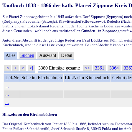
Taufbuch 1838 - 1866 der kath. Pfarrei Zippnow Kreis 
Zur Pfarrei Zippnow gehörten bis 1945 außer dem Dorf Zippnow (Sypnywo) noch d
(Dudylany), Freudenfier (Szwecja), Klawittersdorf (Glowaczewo), Rederitz (Nadarz
Stabitz und ein Lokalvikariat Rederitz mit der Tochterkirche in Doderlage wurd
diesen Gemeinden - wohl noch aus traditionellen Gründen - in Zippnow getauft 
Autor dieser Abschrift ist der gebürtige Rederitzer
Paul Lüdtke
aus Köln. Er weist
Kirchenbuch, sind in dieser Liste korrigiert worden. Bei der Abschrift kann es 
Alles
Suchen
Auswahl
Detail
|<
<
>
>|
3380 Einträge gesamt:
<<
3361
3364
336
Lfd-Nr
Seite im Kirchenbuch
Lfd-Nr im Kirchenbuch
Geburt des
...
...
...
Hinweise zu den Kirchenbüchern
Das Original-Kirchenbuch von Januar 1838 bis 1866, befindet sich im Diözesanarch
Freien Prälatur Schneidemühl, Josef-Schwank-Straße 8, 36043 Fulda und im Archi