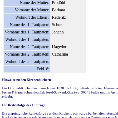
Name der Mutter:
Prodöhl
Vorname der Mutter:
Barbara
Wohnort der Eltern :
Rederitz
Name des 1. Taufpaten:
Schur
Vorname des 1. Taufpaten:
Johann
Wohnort des 1. Taufpaten:
Name des 2. Taufpaten:
Hagedorn
Vorname des 2. Taufpaten:
Catharina
Wohnort des 2. Taufpaten:
Feld18:
Hinweise zu den Kirchenbüchern
Das Original-Kirchenbuch von Januar 1838 bis 1866, befindet sich im Diözesanarch
Freien Prälatur Schneidemühl, Josef-Schwank-Straße 8, 36043 Fulda und im Archi
erlaubt.
Die Reihenfolge der Einträge
Die ursprüngliche Reihenfolge aus dem Kirchenbuch wurde bei behalten. Ausschla
Kind eben später getauft. Manchmal kam es auch vor, dass der Taufeintrag vom Ki