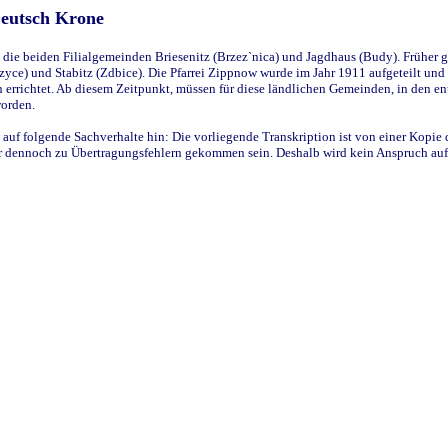
Deutsch Krone
ie beiden Filialgemeinden Briesenitz (Brzez`nica) und Jagdhaus (Budy). Früher g
yce) und Stabitz (Zdbice). Die Pfarrei Zippnow wurde im Jahr 1911 aufgeteilt und e
en errichtet. Ab diesem Zeitpunkt, müssen für diese ländlichen Gemeinden, in den
worden.
 auf folgende Sachverhalte hin: Die vorliegende Transkription ist von einer Kopie 
aber dennoch zu Übertragungsfehlern gekommen sein. Deshalb wird kein Anspruch auf 