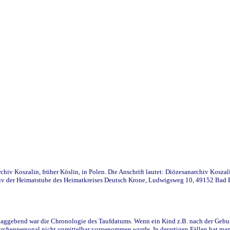
iv Koszalin, früher Köslin, in Polen. Die Anschrift lautet: Diözesanarchiv Koszal
v der Heimatstube des Heimatkreises Deutsch Krone, Ludwigsweg 10, 49152 Bad Ess
ggebend war die Chronologie des Taufdatums. Wenn ein Kind z.B. nach der Geburt 
rchenpersonal nicht unmittelbar vorgenommen wurde. In derartigen Fällen hat man d