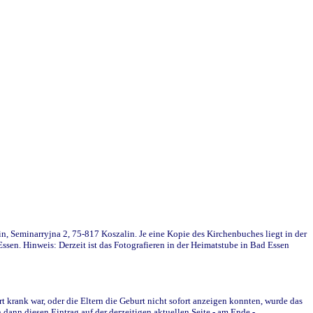
in, Seminarryjna 2, 75-817 Koszalin. Je eine Kopie des Kirchenbuches liegt in der
en. Hinweis: Derzeit ist das Fotografieren in der Heimatstube in Bad Essen
krank war, oder die Eltern die Geburt nicht sofort anzeigen konnten, wurde das
ann diesen Eintrag auf der derzeitigen aktuellen Seite - am Ende -