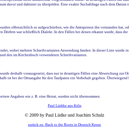
raum davor und dahinter zu überprüfen. Eine exakte Suchabfrage nach dem Datum i
den offensichtlich so aufgeschrieben, wie die Amtsperson ihn verstanden hat, ode
n Dörfern war schließlich Dialekt. In den Fällen bei denen erkannt wurde, dass di
t, wobei mehrere Schreibvarianten Anwendung fanden. In dieser Liste wurde in de
n und den im Kirchenbuch verwendeten Schreibvarianten.
wurde deshalb vorausgesetzt, dass nur in derartigen Fällen eine Abweichung zur O
eshalb ist bei der Ortsangabe für den Taufpaten ein Vorbehalt gegeben. Überwiegen
weitere Angaben wie z. B. eine Heirat, wurden nicht übernommen.
Paul Lüdtke aus Köln
© 2009 by Paul Lüdke und Joachim Schulz
zurück zu: Back to the Roots in Deutsch Krone