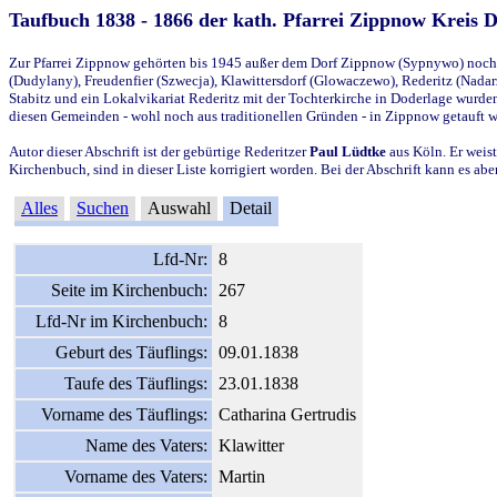
Taufbuch 1838 - 1866 der kath. Pfarrei Zippnow Kreis 
Zur Pfarrei Zippnow gehörten bis 1945 außer dem Dorf Zippnow (Sypnywo) noch d
(Dudylany), Freudenfier (Szwecja), Klawittersdorf (Glowaczewo), Rederitz (Nadarz
Stabitz und ein Lokalvikariat Rederitz mit der Tochterkirche in Doderlage wurd
diesen Gemeinden - wohl noch aus traditionellen Gründen - in Zippnow getauft 
Autor dieser Abschrift ist der gebürtige Rederitzer
Paul Lüdtke
aus Köln. Er weist
Kirchenbuch, sind in dieser Liste korrigiert worden. Bei der Abschrift kann es 
Alles
Suchen
Auswahl
Detail
Lfd-Nr:
8
Seite im Kirchenbuch:
267
Lfd-Nr im Kirchenbuch:
8
Geburt des Täuflings:
09.01.1838
Taufe des Täuflings:
23.01.1838
Vorname des Täuflings:
Catharina Gertrudis
Name des Vaters:
Klawitter
Vorname des Vaters:
Martin