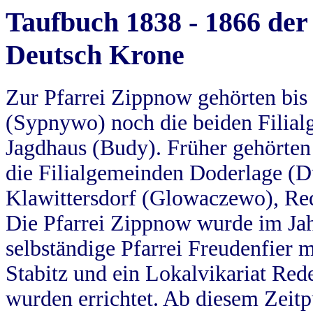
Taufbuch 1838 - 1866 der
Deutsch Krone
Zur Pfarrei Zippnow gehörten bi
(Sypnywo) noch die beiden Filial
Jagdhaus (Budy). Früher gehörten 
die Filialgemeinden Doderlage (D
Klawittersdorf (Glowaczewo), Red
Die Pfarrei Zippnow wurde im Jah
selbständige Pfarrei Freudenfier m
Stabitz und ein Lokalvikariat Red
wurden errichtet. Ab diesem Zeitp