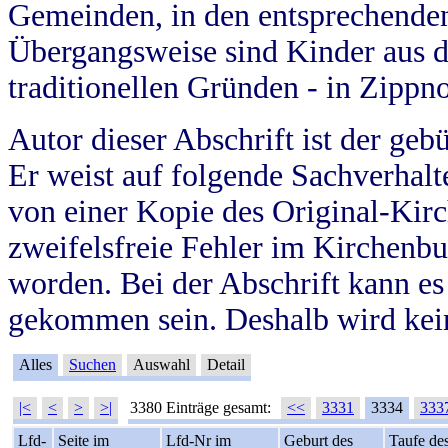
Gemeinden, in den entsprechende
Übergangsweise sind Kinder aus 
traditionellen Gründen - in Zippn
Autor dieser Abschrift ist der geb
Er weist auf folgende Sachverhalte
von einer Kopie des Original-Kirc
zweifelsfreie Fehler im Kirchenbuc
worden. Bei der Abschrift kann e
gekommen sein. Deshalb wird kein
Alles
Suchen
Auswahl
Detail
|<
<
>
>|
3380 Einträge gesamt:
<<
3331
3334
333
Lfd-
Seite im
Lfd-Nr im
Geburt des
Taufe de