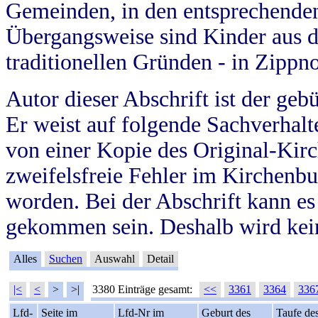
Gemeinden, in den entsprechende
Übergangsweise sind Kinder aus 
traditionellen Gründen - in Zippn
Autor dieser Abschrift ist der geb
Er weist auf folgende Sachverhalte
von einer Kopie des Original-Kirc
zweifelsfreie Fehler im Kirchenbuc
worden. Bei der Abschrift kann e
gekommen sein. Deshalb wird kein
Alles
Suchen
Auswahl
Detail
|<
<
>
>|
3380 Einträge gesamt:
<<
3361
3364
336
Lfd-
Seite im
Lfd-Nr im
Geburt des
Taufe de