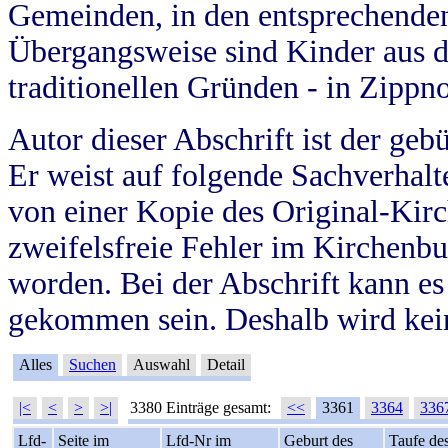
Gemeinden, in den entsprechende
Übergangsweise sind Kinder aus 
traditionellen Gründen - in Zippn
Autor dieser Abschrift ist der geb
Er weist auf folgende Sachverhalte
von einer Kopie des Original-Kirc
zweifelsfreie Fehler im Kirchenbuc
worden. Bei der Abschrift kann e
gekommen sein. Deshalb wird kein
Alles
Suchen
Auswahl
Detail
|<
<
>
>|
3380 Einträge gesamt:
<<
3361
3364
336
Lfd-
Seite im
Lfd-Nr im
Geburt des
Taufe de