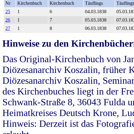
Nr
Kirchenbuch
Kirchenbuch
Täuflings
Täufling
25
1
6
04.03.1838
05.03.18
26
1
7
05.03.1838
07.03.18
27
1
8
06.03.1838
07.03.18
Hinweise zu den Kirchenbücher
Das Original-Kirchenbuch von Jan
Diözesanarchiv Koszalin, früher Kö
Diözesanarchiv Koszalin, Seminar
des Kirchenbuches liegt in der Fr
Schwank-Straße 8, 36043 Fulda u
Heimatkreises Deutsch Krone, Lu
Hinweis: Derzeit ist das Fotograf