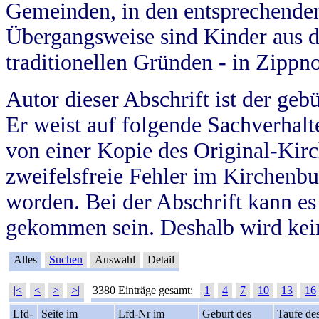
Gemeinden, in den entsprechende
Übergangsweise sind Kinder aus 
traditionellen Gründen - in Zippn
Autor dieser Abschrift ist der geb
Er weist auf folgende Sachverhalte
von einer Kopie des Original-Kirc
zweifelsfreie Fehler im Kirchenbuc
worden. Bei der Abschrift kann e
gekommen sein. Deshalb wird kein
Alles
Suchen
Auswahl
Detail
|<
<
>
>|
3380 Einträge gesamt:
1
4
7
10
13
16
Lfd-
Seite im
Lfd-Nr im
Geburt des
Taufe de