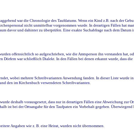
ggebend war die Chronologie des Taufdatums. Wenn ein Kind z.B. nach der Geburt 
rchenpersonal nicht unmittelbar vorgenommen wurde. In derartigen Fällen hat man d
raum davor und dahinter zu überprüfen. Eine exakte Suchabfrage nach dem Datum i
den offensichtlich so aufgeschrieben, wie die Amtsperson ihn verstanden hat, ode
n Dörfern war schließlich Dialekt. In den Fällen bei denen erkannt wurde, dass di
t, wobei mehrere Schreibvarianten Anwendung fanden. In dieser Liste wurde in de
n und den im Kirchenbuch verwendeten Schreibvarianten.
wurde deshalb vorausgesetzt, dass nur in derartigen Fällen eine Abweichung zur O
eshalb ist bei der Ortsangabe für den Taufpaten ein Vorbehalt gegeben. Überwiegen
weitere Angaben wie z. B. eine Heirat, wurden nicht übernommen.