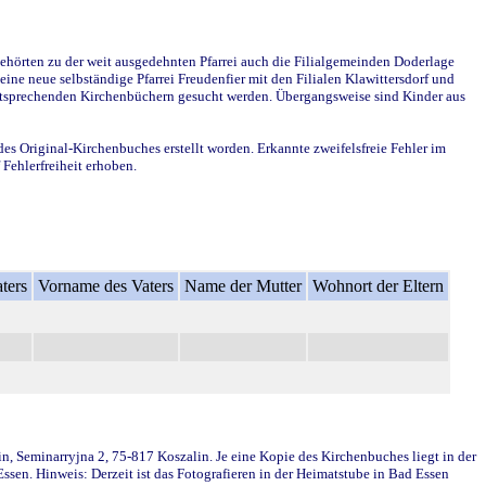
ehörten zu der weit ausgedehnten Pfarrei auch die Filialgemeinden Doderlage
ine neue selbständige Pfarrei Freudenfier mit den Filialen Klawittersdorf und
 entsprechenden Kirchenbüchern gesucht werden. Übergangsweise sind Kinder aus
des Original-Kirchenbuches erstellt worden. Erkannte zweifelsfreie Fehler im
Fehlerfreiheit erhoben.
ters
Vorname des Vaters
Name der Mutter
Wohnort der Eltern
in, Seminarryjna 2, 75-817 Koszalin. Je eine Kopie des Kirchenbuches liegt in der
en. Hinweis: Derzeit ist das Fotografieren in der Heimatstube in Bad Essen