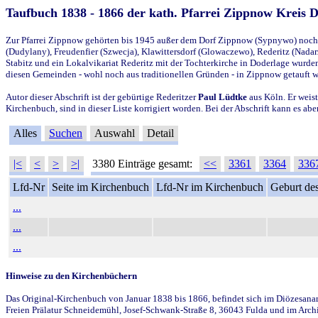
Taufbuch 1838 - 1866 der kath. Pfarrei Zippnow Kreis 
Zur Pfarrei Zippnow gehörten bis 1945 außer dem Dorf Zippnow (Sypnywo) noch d
(Dudylany), Freudenfier (Szwecja), Klawittersdorf (Glowaczewo), Rederitz (Nadarz
Stabitz und ein Lokalvikariat Rederitz mit der Tochterkirche in Doderlage wurd
diesen Gemeinden - wohl noch aus traditionellen Gründen - in Zippnow getauft 
Autor dieser Abschrift ist der gebürtige Rederitzer
Paul Lüdtke
aus Köln. Er weist
Kirchenbuch, sind in dieser Liste korrigiert worden. Bei der Abschrift kann es 
Alles
Suchen
Auswahl
Detail
|<
<
>
>|
3380 Einträge gesamt:
<<
3361
3364
336
Lfd-Nr
Seite im Kirchenbuch
Lfd-Nr im Kirchenbuch
Geburt des
...
...
...
Hinweise zu den Kirchenbüchern
Das Original-Kirchenbuch von Januar 1838 bis 1866, befindet sich im Diözesanarch
Freien Prälatur Schneidemühl, Josef-Schwank-Straße 8, 36043 Fulda und im Archi