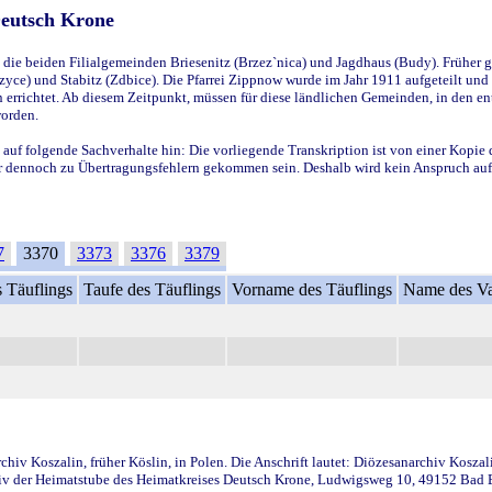
Deutsch Krone
ie beiden Filialgemeinden Briesenitz (Brzez`nica) und Jagdhaus (Budy). Früher g
yce) und Stabitz (Zdbice). Die Pfarrei Zippnow wurde im Jahr 1911 aufgeteilt und e
en errichtet. Ab diesem Zeitpunkt, müssen für diese ländlichen Gemeinden, in den
worden.
 auf folgende Sachverhalte hin: Die vorliegende Transkription ist von einer Kopie 
aber dennoch zu Übertragungsfehlern gekommen sein. Deshalb wird kein Anspruch auf 
7
3370
3373
3376
3379
 Täuflings
Taufe des Täuflings
Vorname des Täuflings
Name des Va
iv Koszalin, früher Köslin, in Polen. Die Anschrift lautet: Diözesanarchiv Koszal
v der Heimatstube des Heimatkreises Deutsch Krone, Ludwigsweg 10, 49152 Bad Ess