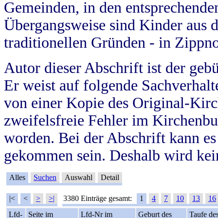
Gemeinden, in den entsprechende
Übergangsweise sind Kinder aus 
traditionellen Gründen - in Zippn
Autor dieser Abschrift ist der geb
Er weist auf folgende Sachverhalte
von einer Kopie des Original-Kirc
zweifelsfreie Fehler im Kirchenbuc
worden. Bei der Abschrift kann e
gekommen sein. Deshalb wird kein
Alles
Suchen
Auswahl
Detail
|<
<
>
>|
3380 Einträge gesamt:
1
4
7
10
13
16
Lfd-
Seite im
Lfd-Nr im
Geburt des
Taufe de