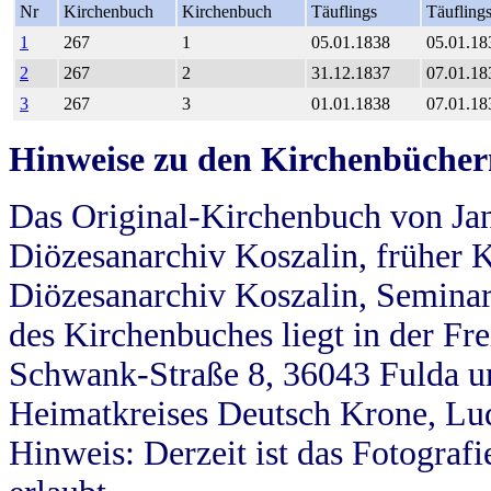
Nr
Kirchenbuch
Kirchenbuch
Täuflings
Täufling
1
267
1
05.01.1838
05.01.18
2
267
2
31.12.1837
07.01.18
3
267
3
01.01.1838
07.01.18
Hinweise zu den Kirchenbücher
Das Original-Kirchenbuch von Jan
Diözesanarchiv Koszalin, früher Kö
Diözesanarchiv Koszalin, Seminar
des Kirchenbuches liegt in der Fr
Schwank-Straße 8, 36043 Fulda u
Heimatkreises Deutsch Krone, Lu
Hinweis: Derzeit ist das Fotograf