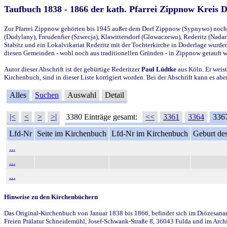
Taufbuch 1838 - 1866 der kath. Pfarrei Zippnow Kreis 
Zur Pfarrei Zippnow gehörten bis 1945 außer dem Dorf Zippnow (Sypnywo) noch d
(Dudylany), Freudenfier (Szwecja), Klawittersdorf (Glowaczewo), Rederitz (Nadarz
Stabitz und ein Lokalvikariat Rederitz mit der Tochterkirche in Doderlage wurd
diesen Gemeinden - wohl noch aus traditionellen Gründen - in Zippnow getauft 
Autor dieser Abschrift ist der gebürtige Rederitzer
Paul Lüdtke
aus Köln. Er weist
Kirchenbuch, sind in dieser Liste korrigiert worden. Bei der Abschrift kann es 
Alles
Suchen
Auswahl
Detail
|<
<
>
>|
3380 Einträge gesamt:
<<
3361
3364
336
Lfd-Nr
Seite im Kirchenbuch
Lfd-Nr im Kirchenbuch
Geburt des
...
...
...
Hinweise zu den Kirchenbüchern
Das Original-Kirchenbuch von Januar 1838 bis 1866, befindet sich im Diözesanarch
Freien Prälatur Schneidemühl, Josef-Schwank-Straße 8, 36043 Fulda und im Archi