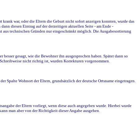
krank war, oder die Eltern die Geburt nicht sofort anzeigen konnten, wurde das
ann diesen Eintrag auf der derzeitigen aktuellen Seite - am Ende -
st aus technischen Gründen nur eingeschränkt möglich. Die Ausgabesortierung
r besser gesagt, wie die Bewohner ihn ausgesprochen haben. Später dann so
e Schreibweise nicht richtig ist, wurden Korrekturen vorgenommen.
r Spalte Wohnort der Eltern, grundsätzlich der deutsche Ortsname eingetragen.
rtsangabe der Eltern vorliegt, wenn diese auch angegeben wurde. Hierbei wurde
d kann man aber von der Richtigkeit dieser Angabe ausgehen.