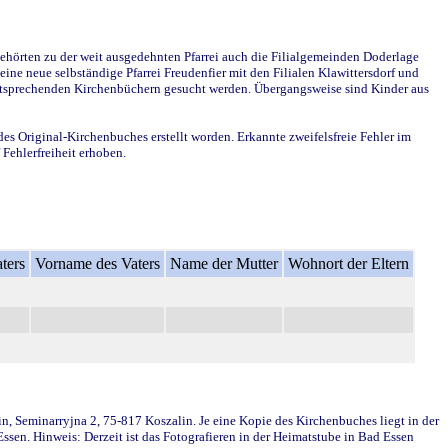
ehörten zu der weit ausgedehnten Pfarrei auch die Filialgemeinden Doderlage
ine neue selbständige Pfarrei Freudenfier mit den Filialen Klawittersdorf und
 entsprechenden Kirchenbüchern gesucht werden. Übergangsweise sind Kinder aus
des Original-Kirchenbuches erstellt worden. Erkannte zweifelsfreie Fehler im
Fehlerfreiheit erhoben.
ters
Vorname des Vaters
Name der Mutter
Wohnort der Eltern
in, Seminarryjna 2, 75-817 Koszalin. Je eine Kopie des Kirchenbuches liegt in der
en. Hinweis: Derzeit ist das Fotografieren in der Heimatstube in Bad Essen