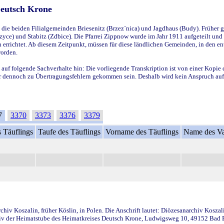
Deutsch Krone
ie beiden Filialgemeinden Briesenitz (Brzez`nica) und Jagdhaus (Budy). Früher g
yce) und Stabitz (Zdbice). Die Pfarrei Zippnow wurde im Jahr 1911 aufgeteilt und e
en errichtet. Ab diesem Zeitpunkt, müssen für diese ländlichen Gemeinden, in den
worden.
 auf folgende Sachverhalte hin: Die vorliegende Transkription ist von einer Kopie 
aber dennoch zu Übertragungsfehlern gekommen sein. Deshalb wird kein Anspruch auf 
7
3370
3373
3376
3379
 Täuflings
Taufe des Täuflings
Vorname des Täuflings
Name des Va
iv Koszalin, früher Köslin, in Polen. Die Anschrift lautet: Diözesanarchiv Koszal
v der Heimatstube des Heimatkreises Deutsch Krone, Ludwigsweg 10, 49152 Bad Ess