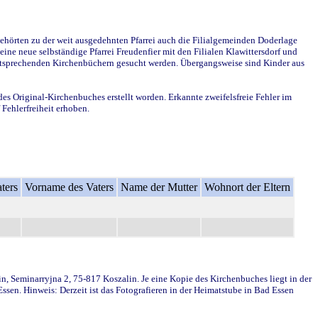
ehörten zu der weit ausgedehnten Pfarrei auch die Filialgemeinden Doderlage
ine neue selbständige Pfarrei Freudenfier mit den Filialen Klawittersdorf und
 entsprechenden Kirchenbüchern gesucht werden. Übergangsweise sind Kinder aus
des Original-Kirchenbuches erstellt worden. Erkannte zweifelsfreie Fehler im
Fehlerfreiheit erhoben.
ters
Vorname des Vaters
Name der Mutter
Wohnort der Eltern
in, Seminarryjna 2, 75-817 Koszalin. Je eine Kopie des Kirchenbuches liegt in der
en. Hinweis: Derzeit ist das Fotografieren in der Heimatstube in Bad Essen