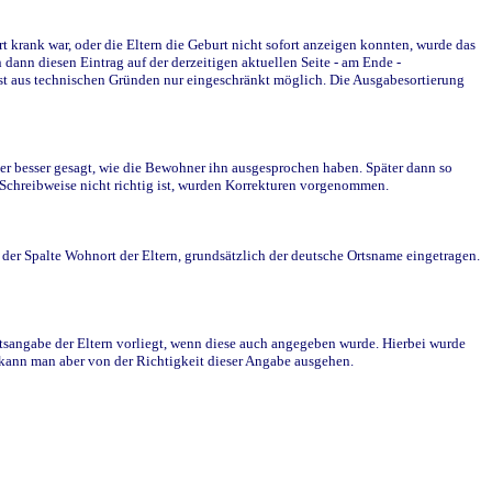
krank war, oder die Eltern die Geburt nicht sofort anzeigen konnten, wurde das
ann diesen Eintrag auf der derzeitigen aktuellen Seite - am Ende -
st aus technischen Gründen nur eingeschränkt möglich. Die Ausgabesortierung
r besser gesagt, wie die Bewohner ihn ausgesprochen haben. Später dann so
e Schreibweise nicht richtig ist, wurden Korrekturen vorgenommen.
r Spalte Wohnort der Eltern, grundsätzlich der deutsche Ortsname eingetragen.
rtsangabe der Eltern vorliegt, wenn diese auch angegeben wurde. Hierbei wurde
d kann man aber von der Richtigkeit dieser Angabe ausgehen.