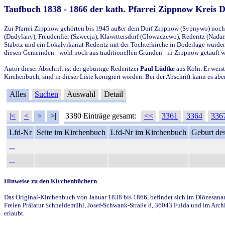
Taufbuch 1838 - 1866 der kath. Pfarrei Zippnow Kreis 
Zur Pfarrei Zippnow gehörten bis 1945 außer dem Dorf Zippnow (Sypnywo) noch d
(Dudylany), Freudenfier (Szwecja), Klawittersdorf (Glowaczewo), Rederitz (Nadarz
Stabitz und ein Lokalvikariat Rederitz mit der Tochterkirche in Doderlage wurd
diesen Gemeinden - wohl noch aus traditionellen Gründen - in Zippnow getauft 
Autor dieser Abschrift ist der gebürtige Rederitzer
Paul Lüdtke
aus Köln. Er weist
Kirchenbuch, sind in dieser Liste korrigiert worden. Bei der Abschrift kann es 
Alles
Suchen
Auswahl
Detail
|<
<
>
>|
3380 Einträge gesamt:
<<
3361
3364
336
Lfd-Nr
Seite im Kirchenbuch
Lfd-Nr im Kirchenbuch
Geburt des
...
...
Hinweise zu den Kirchenbüchern
Das Original-Kirchenbuch von Januar 1838 bis 1866, befindet sich im Diözesanarch
Freien Prälatur Schneidemühl, Josef-Schwank-Straße 8, 36043 Fulda und im Archi
erlaubt.