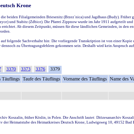
Deutsch Krone
ie beiden Filialgemeinden Briesenitz (Brzez`nica) und Jagdhaus (Budy). Früher g
yce) und Stabitz (Zdbice). Die Pfarrei Zippnow wurde im Jahr 1911 aufgeteilt und e
en errichtet. Ab diesem Zeitpunkt, müssen für diese ländlichen Gemeinden, in den
worden.
 auf folgende Sachverhalte hin: Die vorliegende Transkription ist von einer Kopie 
aber dennoch zu Übertragungsfehlern gekommen sein. Deshalb wird kein Anspruch auf 
7
3370
3373
3376
3379
 Täuflings
Taufe des Täuflings
Vorname des Täuflings
Name des Va
iv Koszalin, früher Köslin, in Polen. Die Anschrift lautet: Diözesanarchiv Koszal
v der Heimatstube des Heimatkreises Deutsch Krone, Ludwigsweg 10, 49152 Bad Ess