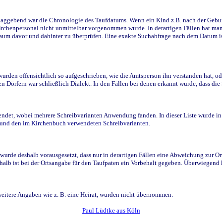
ggebend war die Chronologie des Taufdatums. Wenn ein Kind z.B. nach der Geburt 
rchenpersonal nicht unmittelbar vorgenommen wurde. In derartigen Fällen hat man d
raum davor und dahinter zu überprüfen. Eine exakte Suchabfrage nach dem Datum i
den offensichtlich so aufgeschrieben, wie die Amtsperson ihn verstanden hat, ode
n Dörfern war schließlich Dialekt. In den Fällen bei denen erkannt wurde, dass di
t, wobei mehrere Schreibvarianten Anwendung fanden. In dieser Liste wurde in de
n und den im Kirchenbuch verwendeten Schreibvarianten.
wurde deshalb vorausgesetzt, dass nur in derartigen Fällen eine Abweichung zur O
eshalb ist bei der Ortsangabe für den Taufpaten ein Vorbehalt gegeben. Überwiegen
weitere Angaben wie z. B. eine Heirat, wurden nicht übernommen.
Paul Lüdtke aus Köln