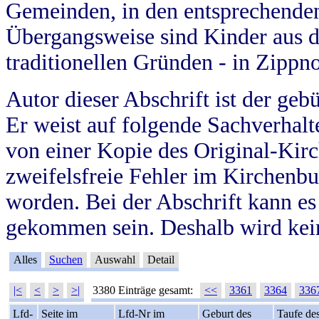
Gemeinden, in den entsprechende
Übergangsweise sind Kinder aus 
traditionellen Gründen - in Zippn
Autor dieser Abschrift ist der geb
Er weist auf folgende Sachverhalte
von einer Kopie des Original-Kirc
zweifelsfreie Fehler im Kirchenbuc
worden. Bei der Abschrift kann e
gekommen sein. Deshalb wird kein
Alles
Suchen
Auswahl
Detail
|<
<
>
>|
3380 Einträge gesamt:
<<
3361
3364
336
Lfd-
Seite im
Lfd-Nr im
Geburt des
Taufe de