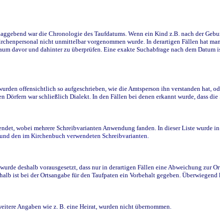
ggebend war die Chronologie des Taufdatums. Wenn ein Kind z.B. nach der Geburt 
rchenpersonal nicht unmittelbar vorgenommen wurde. In derartigen Fällen hat man d
raum davor und dahinter zu überprüfen. Eine exakte Suchabfrage nach dem Datum i
den offensichtlich so aufgeschrieben, wie die Amtsperson ihn verstanden hat, ode
n Dörfern war schließlich Dialekt. In den Fällen bei denen erkannt wurde, dass di
t, wobei mehrere Schreibvarianten Anwendung fanden. In dieser Liste wurde in de
n und den im Kirchenbuch verwendeten Schreibvarianten.
wurde deshalb vorausgesetzt, dass nur in derartigen Fällen eine Abweichung zur O
eshalb ist bei der Ortsangabe für den Taufpaten ein Vorbehalt gegeben. Überwiegen
weitere Angaben wie z. B. eine Heirat, wurden nicht übernommen.