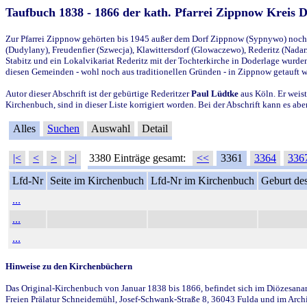
Taufbuch 1838 - 1866 der kath. Pfarrei Zippnow Kreis 
Zur Pfarrei Zippnow gehörten bis 1945 außer dem Dorf Zippnow (Sypnywo) noch d
(Dudylany), Freudenfier (Szwecja), Klawittersdorf (Glowaczewo), Rederitz (Nadarz
Stabitz und ein Lokalvikariat Rederitz mit der Tochterkirche in Doderlage wurd
diesen Gemeinden - wohl noch aus traditionellen Gründen - in Zippnow getauft 
Autor dieser Abschrift ist der gebürtige Rederitzer
Paul Lüdtke
aus Köln. Er weist
Kirchenbuch, sind in dieser Liste korrigiert worden. Bei der Abschrift kann es 
Alles
Suchen
Auswahl
Detail
|<
<
>
>|
3380 Einträge gesamt:
<<
3361
3364
336
Lfd-Nr
Seite im Kirchenbuch
Lfd-Nr im Kirchenbuch
Geburt des
...
...
...
Hinweise zu den Kirchenbüchern
Das Original-Kirchenbuch von Januar 1838 bis 1866, befindet sich im Diözesanarch
Freien Prälatur Schneidemühl, Josef-Schwank-Straße 8, 36043 Fulda und im Archi