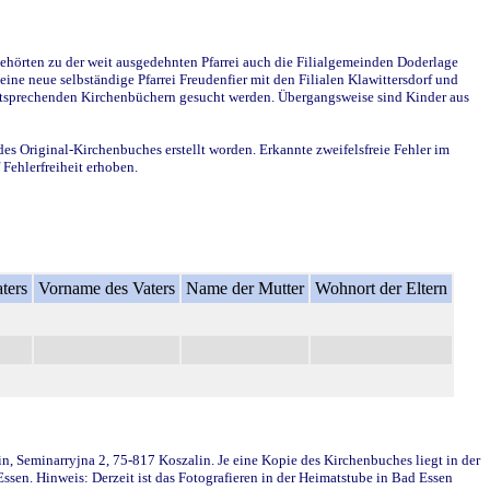
ehörten zu der weit ausgedehnten Pfarrei auch die Filialgemeinden Doderlage
ine neue selbständige Pfarrei Freudenfier mit den Filialen Klawittersdorf und
 entsprechenden Kirchenbüchern gesucht werden. Übergangsweise sind Kinder aus
des Original-Kirchenbuches erstellt worden. Erkannte zweifelsfreie Fehler im
Fehlerfreiheit erhoben.
ters
Vorname des Vaters
Name der Mutter
Wohnort der Eltern
in, Seminarryjna 2, 75-817 Koszalin. Je eine Kopie des Kirchenbuches liegt in der
en. Hinweis: Derzeit ist das Fotografieren in der Heimatstube in Bad Essen