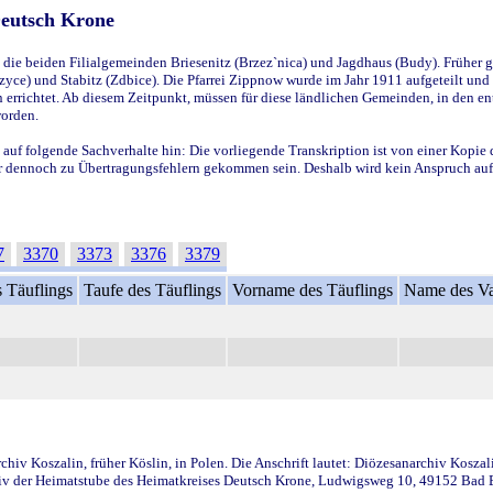
Deutsch Krone
ie beiden Filialgemeinden Briesenitz (Brzez`nica) und Jagdhaus (Budy). Früher g
yce) und Stabitz (Zdbice). Die Pfarrei Zippnow wurde im Jahr 1911 aufgeteilt und e
en errichtet. Ab diesem Zeitpunkt, müssen für diese ländlichen Gemeinden, in den
worden.
 auf folgende Sachverhalte hin: Die vorliegende Transkription ist von einer Kopie 
aber dennoch zu Übertragungsfehlern gekommen sein. Deshalb wird kein Anspruch auf 
7
3370
3373
3376
3379
 Täuflings
Taufe des Täuflings
Vorname des Täuflings
Name des Va
iv Koszalin, früher Köslin, in Polen. Die Anschrift lautet: Diözesanarchiv Koszal
v der Heimatstube des Heimatkreises Deutsch Krone, Ludwigsweg 10, 49152 Bad Ess