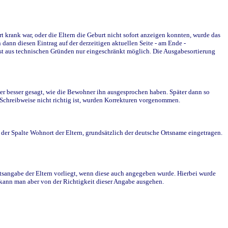
krank war, oder die Eltern die Geburt nicht sofort anzeigen konnten, wurde das
ann diesen Eintrag auf der derzeitigen aktuellen Seite - am Ende -
st aus technischen Gründen nur eingeschränkt möglich. Die Ausgabesortierung
r besser gesagt, wie die Bewohner ihn ausgesprochen haben. Später dann so
e Schreibweise nicht richtig ist, wurden Korrekturen vorgenommen.
r Spalte Wohnort der Eltern, grundsätzlich der deutsche Ortsname eingetragen.
rtsangabe der Eltern vorliegt, wenn diese auch angegeben wurde. Hierbei wurde
d kann man aber von der Richtigkeit dieser Angabe ausgehen.