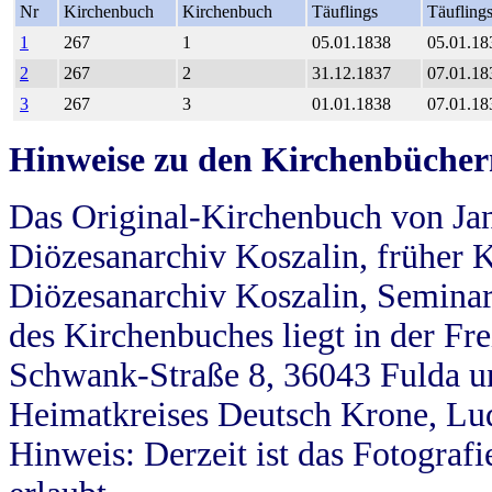
Nr
Kirchenbuch
Kirchenbuch
Täuflings
Täufling
1
267
1
05.01.1838
05.01.18
2
267
2
31.12.1837
07.01.18
3
267
3
01.01.1838
07.01.18
Hinweise zu den Kirchenbücher
Das Original-Kirchenbuch von Jan
Diözesanarchiv Koszalin, früher Kö
Diözesanarchiv Koszalin, Seminar
des Kirchenbuches liegt in der Fr
Schwank-Straße 8, 36043 Fulda u
Heimatkreises Deutsch Krone, Lu
Hinweis: Derzeit ist das Fotograf