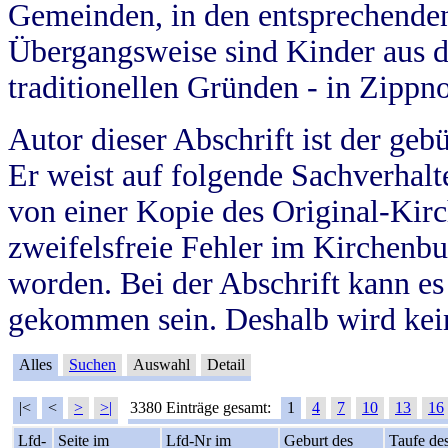
Gemeinden, in den entsprechende
Übergangsweise sind Kinder aus 
traditionellen Gründen - in Zippn
Autor dieser Abschrift ist der geb
Er weist auf folgende Sachverhalte
von einer Kopie des Original-Kirc
zweifelsfreie Fehler im Kirchenbuc
worden. Bei der Abschrift kann e
gekommen sein. Deshalb wird kein
Alles
Suchen
Auswahl
Detail
|<
<
>
>|
3380 Einträge gesamt:
1
4
7
10
13
16
Lfd-
Seite im
Lfd-Nr im
Geburt des
Taufe de