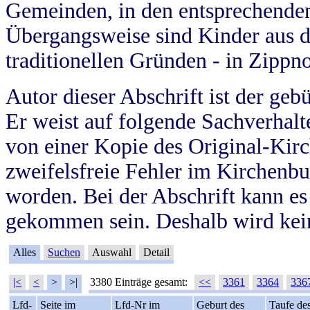
Gemeinden, in den entsprechende
Übergangsweise sind Kinder aus 
traditionellen Gründen - in Zippn
Autor dieser Abschrift ist der geb
Er weist auf folgende Sachverhalte
von einer Kopie des Original-Kirc
zweifelsfreie Fehler im Kirchenbuc
worden. Bei der Abschrift kann e
gekommen sein. Deshalb wird kein
Alles
Suchen
Auswahl
Detail
|<
<
>
>|
3380 Einträge gesamt:
<<
3361
3364
336
Lfd-
Seite im
Lfd-Nr im
Geburt des
Taufe de