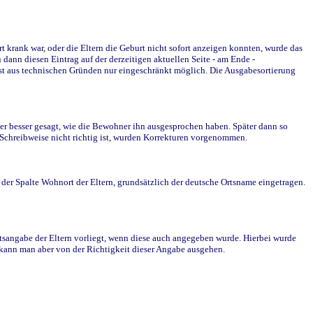
krank war, oder die Eltern die Geburt nicht sofort anzeigen konnten, wurde das
ann diesen Eintrag auf der derzeitigen aktuellen Seite - am Ende -
st aus technischen Gründen nur eingeschränkt möglich. Die Ausgabesortierung
r besser gesagt, wie die Bewohner ihn ausgesprochen haben. Später dann so
e Schreibweise nicht richtig ist, wurden Korrekturen vorgenommen.
r Spalte Wohnort der Eltern, grundsätzlich der deutsche Ortsname eingetragen.
rtsangabe der Eltern vorliegt, wenn diese auch angegeben wurde. Hierbei wurde
d kann man aber von der Richtigkeit dieser Angabe ausgehen.