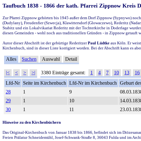
Taufbuch 1838 - 1866 der kath. Pfarrei Zippnow Kreis 
Zur Pfarrei Zippnow gehörten bis 1945 außer dem Dorf Zippnow (Sypnywo) noch d
(Dudylany), Freudenfier (Szwecja), Klawittersdorf (Glowaczewo), Rederitz (Nadarz
Stabitz und ein Lokalvikariat Rederitz mit der Tochterkirche in Doderlage wurd
diesen Gemeinden - wohl noch aus traditionellen Gründen - in Zippnow getauft 
Autor dieser Abschrift ist der gebürtige Rederitzer
Paul Lüdtke
aus Köln. Er weist
Kirchenbuch, sind in dieser Liste korrigiert worden. Bei der Abschrift kann es 
Alles
Suchen
Auswahl
Detail
|<
<
>
>|
3380 Einträge gesamt:
1
4
7
10
13
16
Lfd-Nr
Seite im Kirchenbuch
Lfd-Nr im Kirchenbuch
Geburt des
28
1
9
08.03.183
29
1
10
14.03.183
30
1
11
23.03.183
Hinweise zu den Kirchenbüchern
Das Original-Kirchenbuch von Januar 1838 bis 1866, befindet sich im Diözesanarch
Freien Prälatur Schneidemühl, Josef-Schwank-Straße 8, 36043 Fulda und im Archi