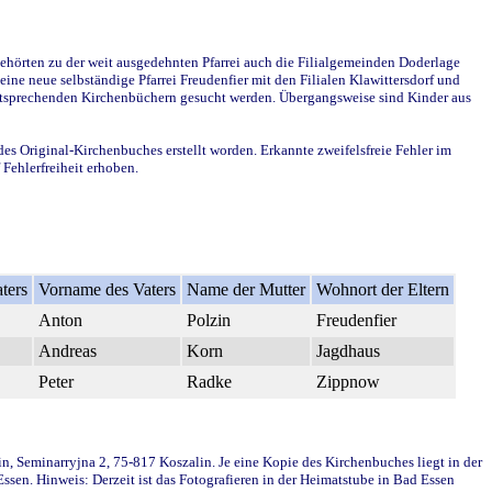
ehörten zu der weit ausgedehnten Pfarrei auch die Filialgemeinden Doderlage
ine neue selbständige Pfarrei Freudenfier mit den Filialen Klawittersdorf und
 entsprechenden Kirchenbüchern gesucht werden. Übergangsweise sind Kinder aus
des Original-Kirchenbuches erstellt worden. Erkannte zweifelsfreie Fehler im
Fehlerfreiheit erhoben.
ters
Vorname des Vaters
Name der Mutter
Wohnort der Eltern
Anton
Polzin
Freudenfier
Andreas
Korn
Jagdhaus
Peter
Radke
Zippnow
in, Seminarryjna 2, 75-817 Koszalin. Je eine Kopie des Kirchenbuches liegt in der
en. Hinweis: Derzeit ist das Fotografieren in der Heimatstube in Bad Essen