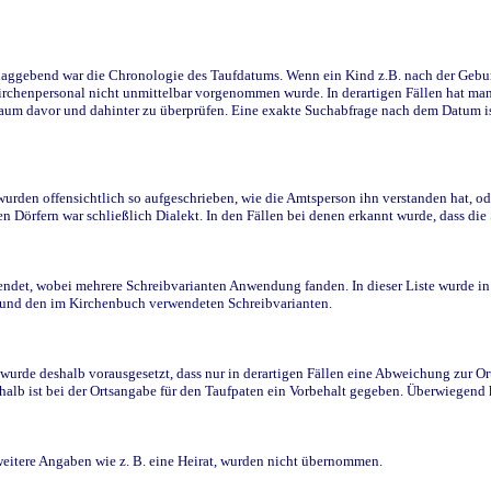
ggebend war die Chronologie des Taufdatums. Wenn ein Kind z.B. nach der Geburt 
rchenpersonal nicht unmittelbar vorgenommen wurde. In derartigen Fällen hat man d
raum davor und dahinter zu überprüfen. Eine exakte Suchabfrage nach dem Datum i
den offensichtlich so aufgeschrieben, wie die Amtsperson ihn verstanden hat, ode
n Dörfern war schließlich Dialekt. In den Fällen bei denen erkannt wurde, dass di
t, wobei mehrere Schreibvarianten Anwendung fanden. In dieser Liste wurde in de
n und den im Kirchenbuch verwendeten Schreibvarianten.
wurde deshalb vorausgesetzt, dass nur in derartigen Fällen eine Abweichung zur O
eshalb ist bei der Ortsangabe für den Taufpaten ein Vorbehalt gegeben. Überwiegen
weitere Angaben wie z. B. eine Heirat, wurden nicht übernommen.