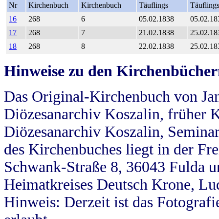
Nr
Kirchenbuch
Kirchenbuch
Täuflings
Täufling
16
268
6
05.02.1838
05.02.18
17
268
7
21.02.1838
25.02.18
18
268
8
22.02.1838
25.02.18
Hinweise zu den Kirchenbücher
Das Original-Kirchenbuch von Jan
Diözesanarchiv Koszalin, früher Kö
Diözesanarchiv Koszalin, Seminar
des Kirchenbuches liegt in der Fr
Schwank-Straße 8, 36043 Fulda u
Heimatkreises Deutsch Krone, Lu
Hinweis: Derzeit ist das Fotograf