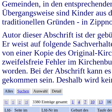
Gemeinden, in den entsprechende
Übergangsweise sind Kinder aus 
traditionellen Gründen - in Zippn
Autor dieser Abschrift ist der geb
Er weist auf folgende Sachverhalte
von einer Kopie des Original-Kirc
zweifelsfreie Fehler im Kirchenbuc
worden. Bei der Abschrift kann e
gekommen sein. Deshalb wird kein
Alles
Suchen
Auswahl
Detail
|<
<
>
>|
3380 Einträge gesamt:
1
4
7
10
13
16
Lfd-
Seite im
Lfd-Nr im
Geburt des
Taufe de