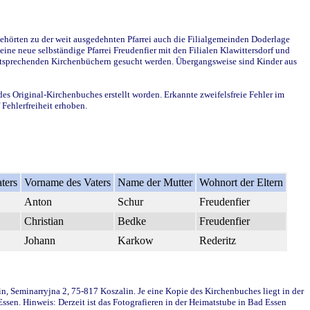
ehörten zu der weit ausgedehnten Pfarrei auch die Filialgemeinden Doderlage
ine neue selbständige Pfarrei Freudenfier mit den Filialen Klawittersdorf und
 entsprechenden Kirchenbüchern gesucht werden. Übergangsweise sind Kinder aus
des Original-Kirchenbuches erstellt worden. Erkannte zweifelsfreie Fehler im
Fehlerfreiheit erhoben.
ters
Vorname des Vaters
Name der Mutter
Wohnort der Eltern
Anton
Schur
Freudenfier
Christian
Bedke
Freudenfier
Johann
Karkow
Rederitz
in, Seminarryjna 2, 75-817 Koszalin. Je eine Kopie des Kirchenbuches liegt in der
en. Hinweis: Derzeit ist das Fotografieren in der Heimatstube in Bad Essen