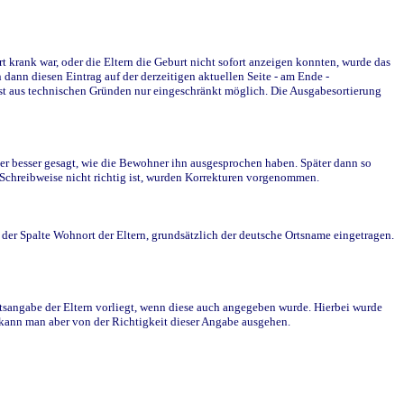
krank war, oder die Eltern die Geburt nicht sofort anzeigen konnten, wurde das
ann diesen Eintrag auf der derzeitigen aktuellen Seite - am Ende -
st aus technischen Gründen nur eingeschränkt möglich. Die Ausgabesortierung
r besser gesagt, wie die Bewohner ihn ausgesprochen haben. Später dann so
e Schreibweise nicht richtig ist, wurden Korrekturen vorgenommen.
r Spalte Wohnort der Eltern, grundsätzlich der deutsche Ortsname eingetragen.
rtsangabe der Eltern vorliegt, wenn diese auch angegeben wurde. Hierbei wurde
d kann man aber von der Richtigkeit dieser Angabe ausgehen.