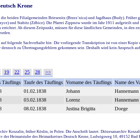
Deutsch Krone
ie beiden Filialgemeinden Briesenitz (Brzez`nica) und Jagdhaus (Budy). Früher g
yce) und Stabitz (Zdbice). Die Pfarrei Zippnow wurde im Jahr 1911 aufgeteilt und e
en errichtet. Ab diesem Zeitpunkt, müssen für diese ländlichen Gemeinden, in den
worden.
 auf folgende Sachverhalte hin: Die vorliegende Transkription ist von einer Kopie 
aber dennoch zu Übertragungsfehlern gekommen sein. Deshalb wird kein Anspruch auf 
19
22
25
28
>>
 Täuflings
Taufe des Täuflings
Vorname des Täuflings
Name des Va
8
01.02.1838
Johann
Hannemann
8
03.02.1838
Lorenz
Hannemann
8
08.02.1838
Justina Brigitta
Doege
iv Koszalin, früher Köslin, in Polen. Die Anschrift lautet: Diözesanarchiv Koszal
v der Heimatstube des Heimatkreises Deutsch Krone, Ludwigsweg 10, 49152 Bad Ess