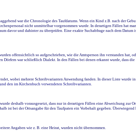
ggebend war die Chronologie des Taufdatums. Wenn ein Kind z.B. nach der Geburt 
rchenpersonal nicht unmittelbar vorgenommen wurde. In derartigen Fällen hat man d
raum davor und dahinter zu überprüfen. Eine exakte Suchabfrage nach dem Datum i
den offensichtlich so aufgeschrieben, wie die Amtsperson ihn verstanden hat, ode
n Dörfern war schließlich Dialekt. In den Fällen bei denen erkannt wurde, dass di
t, wobei mehrere Schreibvarianten Anwendung fanden. In dieser Liste wurde in de
n und den im Kirchenbuch verwendeten Schreibvarianten.
wurde deshalb vorausgesetzt, dass nur in derartigen Fällen eine Abweichung zur O
eshalb ist bei der Ortsangabe für den Taufpaten ein Vorbehalt gegeben. Überwiegen
weitere Angaben wie z. B. eine Heirat, wurden nicht übernommen.