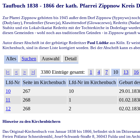
Taufbuch 1838 - 1866 der kath. Pfarrei Zippnow Kreis 
Zur Pfarrei Zippnow gehörten bis 1945 außer dem Dorf Zippnow (Sypnywo) noch d
(Dudylany), Freudenfier (Szwecja), Klawittersdorf (Glowaczewo), Rederitz (Nadarz
Stabitz und ein Lokalvikariat Rederitz mit der Tochterkirche in Doderlage wurd
diesen Gemeinden - wohl noch aus traditionellen Gründen - in Zippnow getauft 
Autor dieser Abschrift ist der gebürtige Rederitzer
Paul Lüdtke
aus Köln. Er weist
Kirchenbuch, sind in dieser Liste korrigiert worden. Bei der Abschrift kann es 
Alles
Suchen
Auswahl
Detail
|<
<
>
>|
3380 Einträge gesamt:
1
4
7
10
13
16
Lfd-Nr
Seite im Kirchenbuch
Lfd-Nr im Kirchenbuch
Geburt des
10
267
10
29.01.183
11
268
1
01.02.183
12
268
2
02.02.183
Hinweise zu den Kirchenbüchern
Das Original-Kirchenbuch von Januar 1838 bis 1866, befindet sich im Diözesanarch
Freien Prälatur Schneidemühl, Josef-Schwank-Straße 8, 36043 Fulda und im Archi