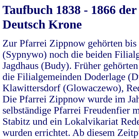
Taufbuch 1838 - 1866 der
Deutsch Krone
Zur Pfarrei Zippnow gehörten bi
(Sypnywo) noch die beiden Filial
Jagdhaus (Budy). Früher gehörten 
die Filialgemeinden Doderlage (D
Klawittersdorf (Glowaczewo), Red
Die Pfarrei Zippnow wurde im Jah
selbständige Pfarrei Freudenfier m
Stabitz und ein Lokalvikariat Red
wurden errichtet. Ab diesem Zeitp