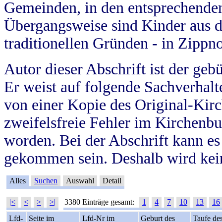
Gemeinden, in den entsprechende
Übergangsweise sind Kinder aus 
traditionellen Gründen - in Zippn
Autor dieser Abschrift ist der geb
Er weist auf folgende Sachverhalte
von einer Kopie des Original-Kirc
zweifelsfreie Fehler im Kirchenbuc
worden. Bei der Abschrift kann e
gekommen sein. Deshalb wird kein
Alles
Suchen
Auswahl
Detail
|<
<
>
>|
3380 Einträge gesamt:
1
4
7
10
13
16
Lfd-
Seite im
Lfd-Nr im
Geburt des
Taufe de