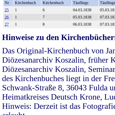
Nr
Kirchenbuch
Kirchenbuch
Täuflings
Täufling
25
1
6
04.03.1838
05.03.18
26
1
7
05.03.1838
07.03.18
27
1
8
06.03.1838
07.03.18
Hinweise zu den Kirchenbücher
Das Original-Kirchenbuch von Jan
Diözesanarchiv Koszalin, früher Kö
Diözesanarchiv Koszalin, Seminar
des Kirchenbuches liegt in der Fr
Schwank-Straße 8, 36043 Fulda u
Heimatkreises Deutsch Krone, Lu
Hinweis: Derzeit ist das Fotograf