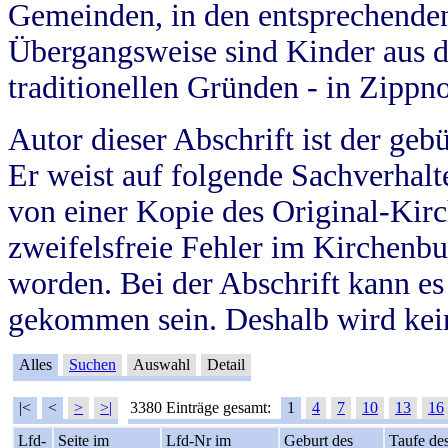
Gemeinden, in den entsprechende
Übergangsweise sind Kinder aus 
traditionellen Gründen - in Zippn
Autor dieser Abschrift ist der geb
Er weist auf folgende Sachverhalte
von einer Kopie des Original-Kirc
zweifelsfreie Fehler im Kirchenbuc
worden. Bei der Abschrift kann e
gekommen sein. Deshalb wird kein
Alles
Suchen
Auswahl
Detail
|<
<
>
>|
3380 Einträge gesamt:
1
4
7
10
13
16
Lfd-
Seite im
Lfd-Nr im
Geburt des
Taufe de