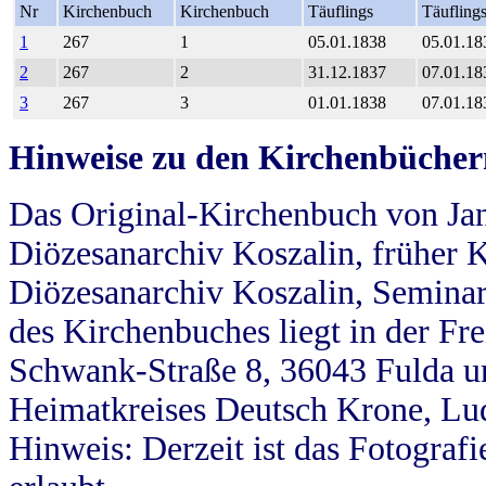
Nr
Kirchenbuch
Kirchenbuch
Täuflings
Täufling
1
267
1
05.01.1838
05.01.18
2
267
2
31.12.1837
07.01.18
3
267
3
01.01.1838
07.01.18
Hinweise zu den Kirchenbücher
Das Original-Kirchenbuch von Jan
Diözesanarchiv Koszalin, früher Kö
Diözesanarchiv Koszalin, Seminar
des Kirchenbuches liegt in der Fr
Schwank-Straße 8, 36043 Fulda u
Heimatkreises Deutsch Krone, Lu
Hinweis: Derzeit ist das Fotograf