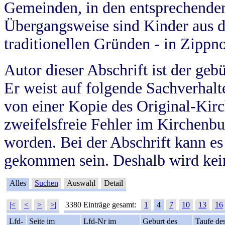
Gemeinden, in den entsprechende
Übergangsweise sind Kinder aus 
traditionellen Gründen - in Zippn
Autor dieser Abschrift ist der geb
Er weist auf folgende Sachverhalte
von einer Kopie des Original-Kirc
zweifelsfreie Fehler im Kirchenbuc
worden. Bei der Abschrift kann e
gekommen sein. Deshalb wird kein
Alles
Suchen
Auswahl
Detail
|<
<
>
>|
3380 Einträge gesamt:
1
4
7
10
13
16
Lfd-
Seite im
Lfd-Nr im
Geburt des
Taufe de