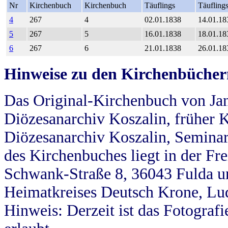
Nr
Kirchenbuch
Kirchenbuch
Täuflings
Täufling
4
267
4
02.01.1838
14.01.18
5
267
5
16.01.1838
18.01.18
6
267
6
21.01.1838
26.01.18
Hinweise zu den Kirchenbücher
Das Original-Kirchenbuch von Jan
Diözesanarchiv Koszalin, früher Kö
Diözesanarchiv Koszalin, Seminar
des Kirchenbuches liegt in der Fr
Schwank-Straße 8, 36043 Fulda u
Heimatkreises Deutsch Krone, Lu
Hinweis: Derzeit ist das Fotograf