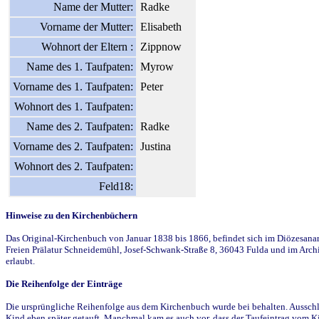
Name der Mutter:
Radke
Vorname der Mutter:
Elisabeth
Wohnort der Eltern :
Zippnow
Name des 1. Taufpaten:
Myrow
Vorname des 1. Taufpaten:
Peter
Wohnort des 1. Taufpaten:
Name des 2. Taufpaten:
Radke
Vorname des 2. Taufpaten:
Justina
Wohnort des 2. Taufpaten:
Feld18:
Hinweise zu den Kirchenbüchern
Das Original-Kirchenbuch von Januar 1838 bis 1866, befindet sich im Diözesanarch
Freien Prälatur Schneidemühl, Josef-Schwank-Straße 8, 36043 Fulda und im Archi
erlaubt.
Die Reihenfolge der Einträge
Die ursprüngliche Reihenfolge aus dem Kirchenbuch wurde bei behalten. Ausschla
Kind eben später getauft. Manchmal kam es auch vor, dass der Taufeintrag vom Ki