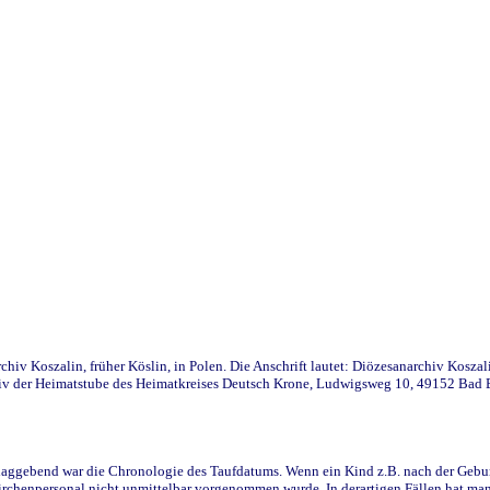
iv Koszalin, früher Köslin, in Polen. Die Anschrift lautet: Diözesanarchiv Koszal
v der Heimatstube des Heimatkreises Deutsch Krone, Ludwigsweg 10, 49152 Bad Ess
ggebend war die Chronologie des Taufdatums. Wenn ein Kind z.B. nach der Geburt 
rchenpersonal nicht unmittelbar vorgenommen wurde. In derartigen Fällen hat man d