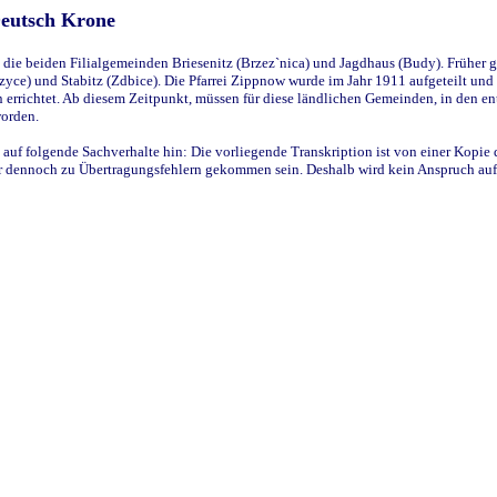
Deutsch Krone
ie beiden Filialgemeinden Briesenitz (Brzez`nica) und Jagdhaus (Budy). Früher g
yce) und Stabitz (Zdbice). Die Pfarrei Zippnow wurde im Jahr 1911 aufgeteilt und e
en errichtet. Ab diesem Zeitpunkt, müssen für diese ländlichen Gemeinden, in den
worden.
 auf folgende Sachverhalte hin: Die vorliegende Transkription ist von einer Kopie 
aber dennoch zu Übertragungsfehlern gekommen sein. Deshalb wird kein Anspruch auf 