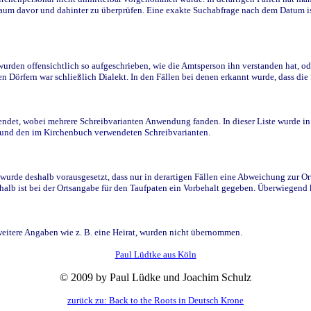
raum davor und dahinter zu überprüfen. Eine exakte Suchabfrage nach dem Datum i
den offensichtlich so aufgeschrieben, wie die Amtsperson ihn verstanden hat, ode
n Dörfern war schließlich Dialekt. In den Fällen bei denen erkannt wurde, dass di
t, wobei mehrere Schreibvarianten Anwendung fanden. In dieser Liste wurde in de
n und den im Kirchenbuch verwendeten Schreibvarianten.
wurde deshalb vorausgesetzt, dass nur in derartigen Fällen eine Abweichung zur O
eshalb ist bei der Ortsangabe für den Taufpaten ein Vorbehalt gegeben. Überwiegen
weitere Angaben wie z. B. eine Heirat, wurden nicht übernommen.
Paul Lüdtke aus Köln
© 2009 by Paul Lüdke und Joachim Schulz
zurück zu: Back to the Roots in Deutsch Krone