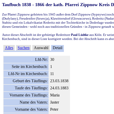
Taufbuch 1838 - 1866 der kath. Pfarrei Zippnow Kreis 
Zur Pfarrei Zippnow gehörten bis 1945 außer dem Dorf Zippnow (Sypnywo) noch d
(Dudylany), Freudenfier (Szwecja), Klawittersdorf (Glowaczewo), Rederitz (Nadarz
Stabitz und ein Lokalvikariat Rederitz mit der Tochterkirche in Doderlage wurd
diesen Gemeinden - wohl noch aus traditionellen Gründen - in Zippnow getauft 
Autor dieser Abschrift ist der gebürtige Rederitzer
Paul Lüdtke
aus Köln. Er weist
Kirchenbuch, sind in dieser Liste korrigiert worden. Bei der Abschrift kann es 
Alles
Suchen
Auswahl
Detail
Lfd-Nr:
30
Seite im Kirchenbuch:
1
Lfd-Nr im Kirchenbuch:
11
Geburt des Täuflings:
23.03.1838
Taufe des Täuflings:
24.03.1883
Vorname des Täuflings:
Maria
Name des Vaters:
Jaster
Vorname des Vaters:
Peter