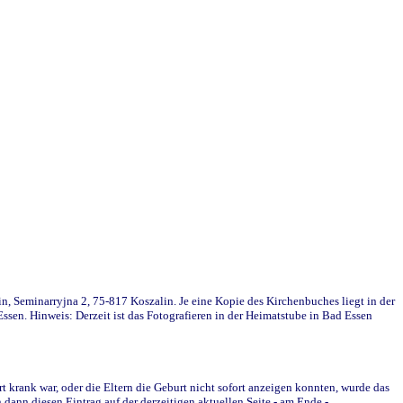
in, Seminarryjna 2, 75-817 Koszalin. Je eine Kopie des Kirchenbuches liegt in der
en. Hinweis: Derzeit ist das Fotografieren in der Heimatstube in Bad Essen
krank war, oder die Eltern die Geburt nicht sofort anzeigen konnten, wurde das
ann diesen Eintrag auf der derzeitigen aktuellen Seite - am Ende -