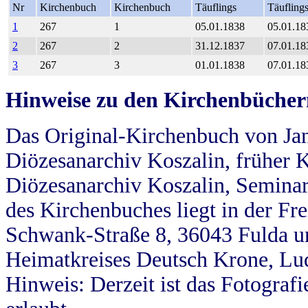
Nr
Kirchenbuch
Kirchenbuch
Täuflings
Täufling
1
267
1
05.01.1838
05.01.18
2
267
2
31.12.1837
07.01.18
3
267
3
01.01.1838
07.01.18
Hinweise zu den Kirchenbücher
Das Original-Kirchenbuch von Jan
Diözesanarchiv Koszalin, früher Kö
Diözesanarchiv Koszalin, Seminar
des Kirchenbuches liegt in der Fr
Schwank-Straße 8, 36043 Fulda u
Heimatkreises Deutsch Krone, Lu
Hinweis: Derzeit ist das Fotograf