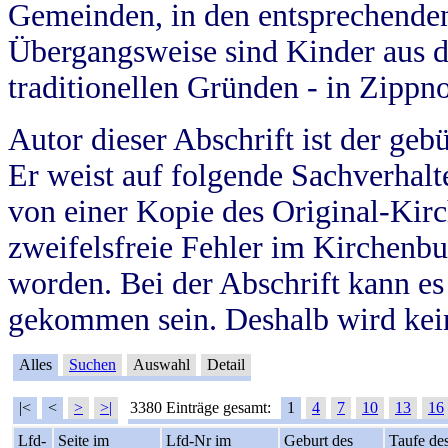
Gemeinden, in den entsprechende
Übergangsweise sind Kinder aus 
traditionellen Gründen - in Zippn
Autor dieser Abschrift ist der geb
Er weist auf folgende Sachverhalte
von einer Kopie des Original-Kirc
zweifelsfreie Fehler im Kirchenbuc
worden. Bei der Abschrift kann e
gekommen sein. Deshalb wird kein
Alles
Suchen
Auswahl
Detail
|<
<
>
>|
3380 Einträge gesamt:
1
4
7
10
13
16
Lfd-
Seite im
Lfd-Nr im
Geburt des
Taufe de