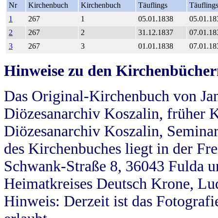
Nr
Kirchenbuch
Kirchenbuch
Täuflings
Täufling
1
267
1
05.01.1838
05.01.18
2
267
2
31.12.1837
07.01.18
3
267
3
01.01.1838
07.01.18
Hinweise zu den Kirchenbücher
Das Original-Kirchenbuch von Jan
Diözesanarchiv Koszalin, früher Kö
Diözesanarchiv Koszalin, Seminar
des Kirchenbuches liegt in der Fr
Schwank-Straße 8, 36043 Fulda u
Heimatkreises Deutsch Krone, Lu
Hinweis: Derzeit ist das Fotograf