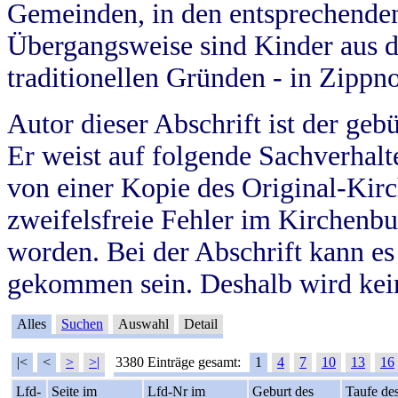
Gemeinden, in den entsprechende
Übergangsweise sind Kinder aus 
traditionellen Gründen - in Zippn
Autor dieser Abschrift ist der geb
Er weist auf folgende Sachverhalte
von einer Kopie des Original-Kirc
zweifelsfreie Fehler im Kirchenbuc
worden. Bei der Abschrift kann e
gekommen sein. Deshalb wird kein
Alles
Suchen
Auswahl
Detail
|<
<
>
>|
3380 Einträge gesamt:
1
4
7
10
13
16
Lfd-
Seite im
Lfd-Nr im
Geburt des
Taufe de