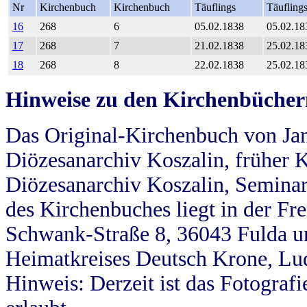
Nr
Kirchenbuch
Kirchenbuch
Täuflings
Täufling
16
268
6
05.02.1838
05.02.18
17
268
7
21.02.1838
25.02.18
18
268
8
22.02.1838
25.02.18
Hinweise zu den Kirchenbücher
Das Original-Kirchenbuch von Jan
Diözesanarchiv Koszalin, früher Kö
Diözesanarchiv Koszalin, Seminar
des Kirchenbuches liegt in der Fr
Schwank-Straße 8, 36043 Fulda u
Heimatkreises Deutsch Krone, Lu
Hinweis: Derzeit ist das Fotograf