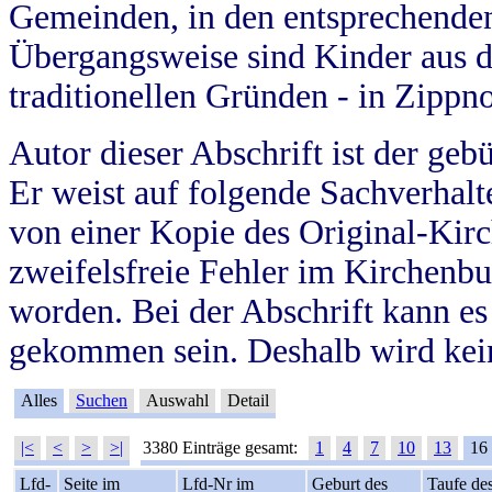
Gemeinden, in den entsprechende
Übergangsweise sind Kinder aus 
traditionellen Gründen - in Zippn
Autor dieser Abschrift ist der geb
Er weist auf folgende Sachverhalte
von einer Kopie des Original-Kirc
zweifelsfreie Fehler im Kirchenbuc
worden. Bei der Abschrift kann e
gekommen sein. Deshalb wird kein
Alles
Suchen
Auswahl
Detail
|<
<
>
>|
3380 Einträge gesamt:
1
4
7
10
13
16
Lfd-
Seite im
Lfd-Nr im
Geburt des
Taufe de