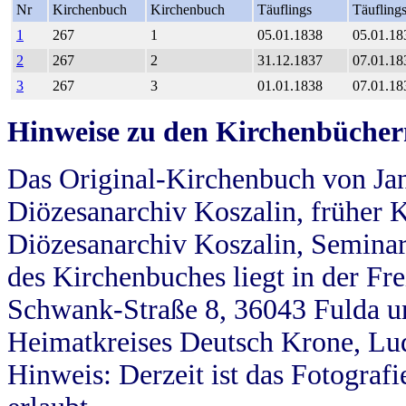
Nr
Kirchenbuch
Kirchenbuch
Täuflings
Täufling
1
267
1
05.01.1838
05.01.18
2
267
2
31.12.1837
07.01.18
3
267
3
01.01.1838
07.01.18
Hinweise zu den Kirchenbücher
Das Original-Kirchenbuch von Jan
Diözesanarchiv Koszalin, früher Kö
Diözesanarchiv Koszalin, Seminar
des Kirchenbuches liegt in der Fr
Schwank-Straße 8, 36043 Fulda u
Heimatkreises Deutsch Krone, Lu
Hinweis: Derzeit ist das Fotograf