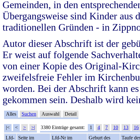
Gemeinden, in den entsprechende
Übergangsweise sind Kinder aus 
traditionellen Gründen - in Zippn
Autor dieser Abschrift ist der geb
Er weist auf folgende Sachverhalte
von einer Kopie des Original-Kirc
zweifelsfreie Fehler im Kirchenbuc
worden. Bei der Abschrift kann e
gekommen sein. Deshalb wird kein
Alles
Suchen
Auswahl
Detail
|<
<
>
>|
3380 Einträge gesamt:
1
4
7
10
13
16
Lfd-
Seite im
Lfd-Nr im
Geburt des
Taufe de