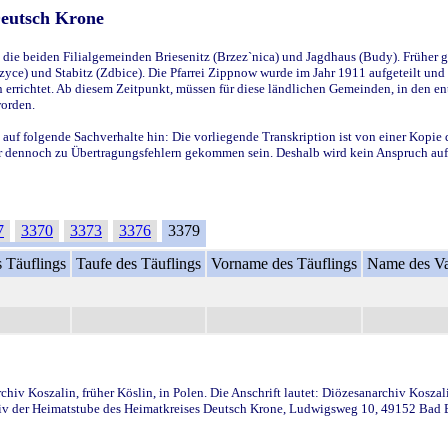
Deutsch Krone
ie beiden Filialgemeinden Briesenitz (Brzez`nica) und Jagdhaus (Budy). Früher g
yce) und Stabitz (Zdbice). Die Pfarrei Zippnow wurde im Jahr 1911 aufgeteilt und e
en errichtet. Ab diesem Zeitpunkt, müssen für diese ländlichen Gemeinden, in den
worden.
 auf folgende Sachverhalte hin: Die vorliegende Transkription ist von einer Kopie 
aber dennoch zu Übertragungsfehlern gekommen sein. Deshalb wird kein Anspruch auf 
7
3370
3373
3376
3379
 Täuflings
Taufe des Täuflings
Vorname des Täuflings
Name des Va
iv Koszalin, früher Köslin, in Polen. Die Anschrift lautet: Diözesanarchiv Koszal
v der Heimatstube des Heimatkreises Deutsch Krone, Ludwigsweg 10, 49152 Bad Ess