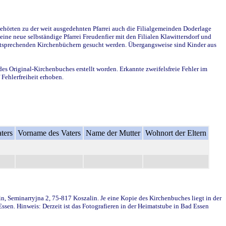
ehörten zu der weit ausgedehnten Pfarrei auch die Filialgemeinden Doderlage
ine neue selbständige Pfarrei Freudenfier mit den Filialen Klawittersdorf und
 entsprechenden Kirchenbüchern gesucht werden. Übergangsweise sind Kinder aus
des Original-Kirchenbuches erstellt worden. Erkannte zweifelsfreie Fehler im
Fehlerfreiheit erhoben.
ters
Vorname des Vaters
Name der Mutter
Wohnort der Eltern
in, Seminarryjna 2, 75-817 Koszalin. Je eine Kopie des Kirchenbuches liegt in der
en. Hinweis: Derzeit ist das Fotografieren in der Heimatstube in Bad Essen