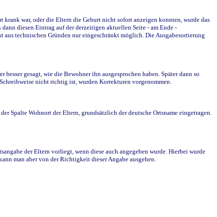
krank war, oder die Eltern die Geburt nicht sofort anzeigen konnten, wurde das
ann diesen Eintrag auf der derzeitigen aktuellen Seite - am Ende -
st aus technischen Gründen nur eingeschränkt möglich. Die Ausgabesortierung
r besser gesagt, wie die Bewohner ihn ausgesprochen haben. Später dann so
e Schreibweise nicht richtig ist, wurden Korrekturen vorgenommen.
r Spalte Wohnort der Eltern, grundsätzlich der deutsche Ortsname eingetragen.
rtsangabe der Eltern vorliegt, wenn diese auch angegeben wurde. Hierbei wurde
d kann man aber von der Richtigkeit dieser Angabe ausgehen.