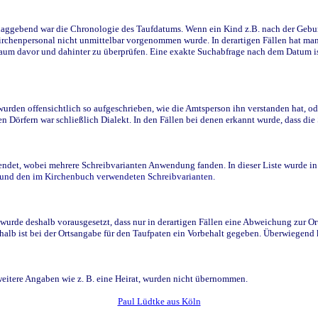
ggebend war die Chronologie des Taufdatums. Wenn ein Kind z.B. nach der Geburt 
rchenpersonal nicht unmittelbar vorgenommen wurde. In derartigen Fällen hat man d
raum davor und dahinter zu überprüfen. Eine exakte Suchabfrage nach dem Datum i
den offensichtlich so aufgeschrieben, wie die Amtsperson ihn verstanden hat, ode
n Dörfern war schließlich Dialekt. In den Fällen bei denen erkannt wurde, dass di
t, wobei mehrere Schreibvarianten Anwendung fanden. In dieser Liste wurde in de
n und den im Kirchenbuch verwendeten Schreibvarianten.
wurde deshalb vorausgesetzt, dass nur in derartigen Fällen eine Abweichung zur O
eshalb ist bei der Ortsangabe für den Taufpaten ein Vorbehalt gegeben. Überwiegen
weitere Angaben wie z. B. eine Heirat, wurden nicht übernommen.
Paul Lüdtke aus Köln