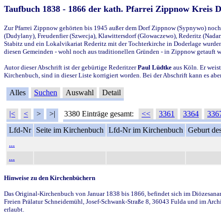
Taufbuch 1838 - 1866 der kath. Pfarrei Zippnow Kreis 
Zur Pfarrei Zippnow gehörten bis 1945 außer dem Dorf Zippnow (Sypnywo) noch d
(Dudylany), Freudenfier (Szwecja), Klawittersdorf (Glowaczewo), Rederitz (Nadarz
Stabitz und ein Lokalvikariat Rederitz mit der Tochterkirche in Doderlage wurd
diesen Gemeinden - wohl noch aus traditionellen Gründen - in Zippnow getauft 
Autor dieser Abschrift ist der gebürtige Rederitzer
Paul Lüdtke
aus Köln. Er weist
Kirchenbuch, sind in dieser Liste korrigiert worden. Bei der Abschrift kann es 
Alles
Suchen
Auswahl
Detail
|<
<
>
>|
3380 Einträge gesamt:
<<
3361
3364
336
Lfd-Nr
Seite im Kirchenbuch
Lfd-Nr im Kirchenbuch
Geburt des
...
...
Hinweise zu den Kirchenbüchern
Das Original-Kirchenbuch von Januar 1838 bis 1866, befindet sich im Diözesanarch
Freien Prälatur Schneidemühl, Josef-Schwank-Straße 8, 36043 Fulda und im Archi
erlaubt.