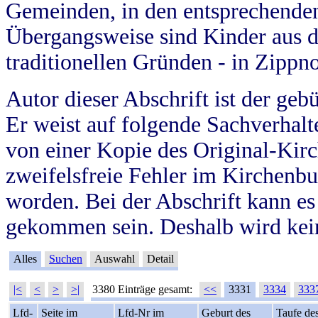
Gemeinden, in den entsprechende
Übergangsweise sind Kinder aus 
traditionellen Gründen - in Zippn
Autor dieser Abschrift ist der geb
Er weist auf folgende Sachverhalte
von einer Kopie des Original-Kirc
zweifelsfreie Fehler im Kirchenbuc
worden. Bei der Abschrift kann e
gekommen sein. Deshalb wird kein
Alles
Suchen
Auswahl
Detail
|<
<
>
>|
3380 Einträge gesamt:
<<
3331
3334
333
Lfd-
Seite im
Lfd-Nr im
Geburt des
Taufe de