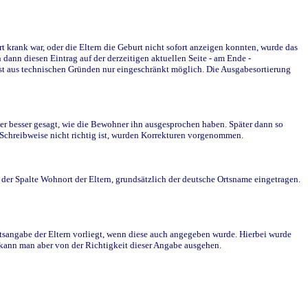
krank war, oder die Eltern die Geburt nicht sofort anzeigen konnten, wurde das
ann diesen Eintrag auf der derzeitigen aktuellen Seite - am Ende -
st aus technischen Gründen nur eingeschränkt möglich. Die Ausgabesortierung
r besser gesagt, wie die Bewohner ihn ausgesprochen haben. Später dann so
e Schreibweise nicht richtig ist, wurden Korrekturen vorgenommen.
r Spalte Wohnort der Eltern, grundsätzlich der deutsche Ortsname eingetragen.
rtsangabe der Eltern vorliegt, wenn diese auch angegeben wurde. Hierbei wurde
d kann man aber von der Richtigkeit dieser Angabe ausgehen.