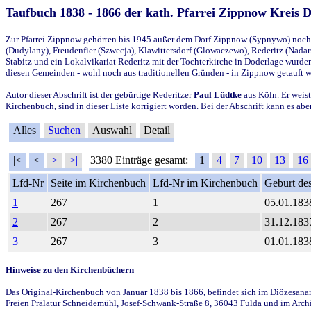
Taufbuch 1838 - 1866 der kath. Pfarrei Zippnow Kreis 
Zur Pfarrei Zippnow gehörten bis 1945 außer dem Dorf Zippnow (Sypnywo) noch d
(Dudylany), Freudenfier (Szwecja), Klawittersdorf (Glowaczewo), Rederitz (Nadarz
Stabitz und ein Lokalvikariat Rederitz mit der Tochterkirche in Doderlage wurd
diesen Gemeinden - wohl noch aus traditionellen Gründen - in Zippnow getauft 
Autor dieser Abschrift ist der gebürtige Rederitzer
Paul Lüdtke
aus Köln. Er weist
Kirchenbuch, sind in dieser Liste korrigiert worden. Bei der Abschrift kann es 
Alles
Suchen
Auswahl
Detail
|<
<
>
>|
3380 Einträge gesamt:
1
4
7
10
13
16
Lfd-Nr
Seite im Kirchenbuch
Lfd-Nr im Kirchenbuch
Geburt des
1
267
1
05.01.183
2
267
2
31.12.183
3
267
3
01.01.183
Hinweise zu den Kirchenbüchern
Das Original-Kirchenbuch von Januar 1838 bis 1866, befindet sich im Diözesanarch
Freien Prälatur Schneidemühl, Josef-Schwank-Straße 8, 36043 Fulda und im Archi