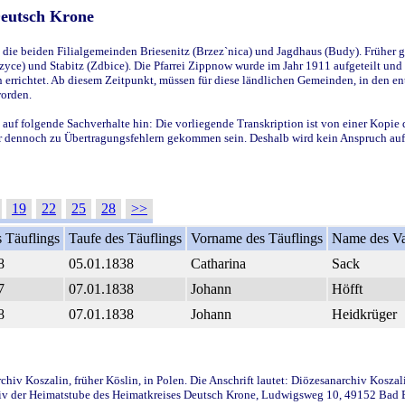
Deutsch Krone
ie beiden Filialgemeinden Briesenitz (Brzez`nica) und Jagdhaus (Budy). Früher g
yce) und Stabitz (Zdbice). Die Pfarrei Zippnow wurde im Jahr 1911 aufgeteilt und e
en errichtet. Ab diesem Zeitpunkt, müssen für diese ländlichen Gemeinden, in den
worden.
 auf folgende Sachverhalte hin: Die vorliegende Transkription ist von einer Kopie 
aber dennoch zu Übertragungsfehlern gekommen sein. Deshalb wird kein Anspruch auf 
19
22
25
28
>>
 Täuflings
Taufe des Täuflings
Vorname des Täuflings
Name des Va
8
05.01.1838
Catharina
Sack
7
07.01.1838
Johann
Höfft
8
07.01.1838
Johann
Heidkrüger
iv Koszalin, früher Köslin, in Polen. Die Anschrift lautet: Diözesanarchiv Koszal
v der Heimatstube des Heimatkreises Deutsch Krone, Ludwigsweg 10, 49152 Bad Ess