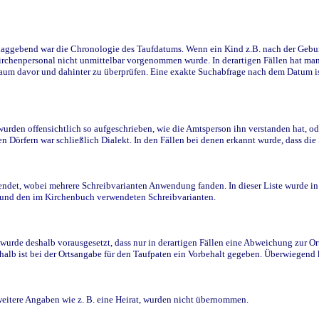
ggebend war die Chronologie des Taufdatums. Wenn ein Kind z.B. nach der Geburt 
rchenpersonal nicht unmittelbar vorgenommen wurde. In derartigen Fällen hat man d
raum davor und dahinter zu überprüfen. Eine exakte Suchabfrage nach dem Datum i
den offensichtlich so aufgeschrieben, wie die Amtsperson ihn verstanden hat, ode
n Dörfern war schließlich Dialekt. In den Fällen bei denen erkannt wurde, dass di
t, wobei mehrere Schreibvarianten Anwendung fanden. In dieser Liste wurde in de
n und den im Kirchenbuch verwendeten Schreibvarianten.
wurde deshalb vorausgesetzt, dass nur in derartigen Fällen eine Abweichung zur O
eshalb ist bei der Ortsangabe für den Taufpaten ein Vorbehalt gegeben. Überwiegen
weitere Angaben wie z. B. eine Heirat, wurden nicht übernommen.