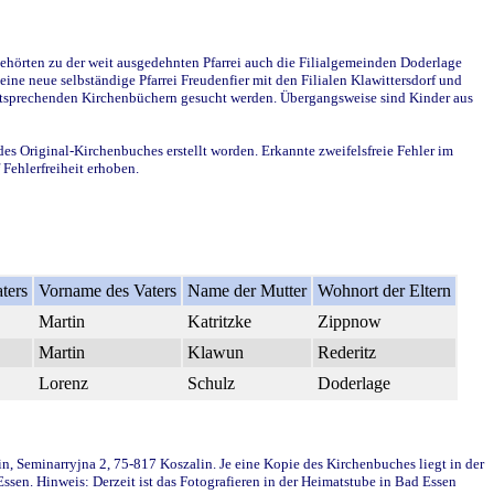
ehörten zu der weit ausgedehnten Pfarrei auch die Filialgemeinden Doderlage
ine neue selbständige Pfarrei Freudenfier mit den Filialen Klawittersdorf und
 entsprechenden Kirchenbüchern gesucht werden. Übergangsweise sind Kinder aus
des Original-Kirchenbuches erstellt worden. Erkannte zweifelsfreie Fehler im
Fehlerfreiheit erhoben.
ters
Vorname des Vaters
Name der Mutter
Wohnort der Eltern
Martin
Katritzke
Zippnow
Martin
Klawun
Rederitz
Lorenz
Schulz
Doderlage
in, Seminarryjna 2, 75-817 Koszalin. Je eine Kopie des Kirchenbuches liegt in der
en. Hinweis: Derzeit ist das Fotografieren in der Heimatstube in Bad Essen