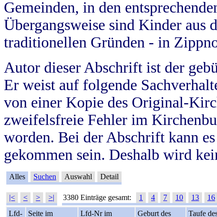
Gemeinden, in den entsprechende
Übergangsweise sind Kinder aus 
traditionellen Gründen - in Zippn
Autor dieser Abschrift ist der geb
Er weist auf folgende Sachverhalte
von einer Kopie des Original-Kirc
zweifelsfreie Fehler im Kirchenbuc
worden. Bei der Abschrift kann e
gekommen sein. Deshalb wird kein
Alles
Suchen
Auswahl
Detail
|<
<
>
>|
3380 Einträge gesamt:
1
4
7
10
13
16
Lfd-
Seite im
Lfd-Nr im
Geburt des
Taufe de