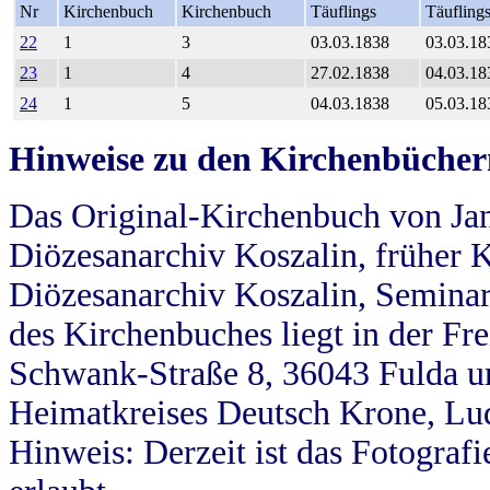
Nr
Kirchenbuch
Kirchenbuch
Täuflings
Täufling
22
1
3
03.03.1838
03.03.18
23
1
4
27.02.1838
04.03.18
24
1
5
04.03.1838
05.03.18
Hinweise zu den Kirchenbücher
Das Original-Kirchenbuch von Jan
Diözesanarchiv Koszalin, früher Kö
Diözesanarchiv Koszalin, Seminar
des Kirchenbuches liegt in der Fr
Schwank-Straße 8, 36043 Fulda u
Heimatkreises Deutsch Krone, Lu
Hinweis: Derzeit ist das Fotograf