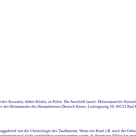
iv Koszalin, früher Köslin, in Polen. Die Anschrift lautet: Diözesanarchiv Koszal
v der Heimatstube des Heimatkreises Deutsch Krone, Ludwigsweg 10, 49152 Bad Ess
ggebend war die Chronologie des Taufdatums. Wenn ein Kind z.B. nach der Geburt 
rchenpersonal nicht unmittelbar vorgenommen wurde. In derartigen Fällen hat man d