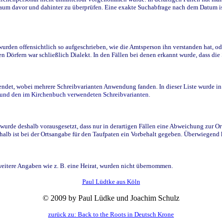
raum davor und dahinter zu überprüfen. Eine exakte Suchabfrage nach dem Datum i
den offensichtlich so aufgeschrieben, wie die Amtsperson ihn verstanden hat, ode
n Dörfern war schließlich Dialekt. In den Fällen bei denen erkannt wurde, dass di
t, wobei mehrere Schreibvarianten Anwendung fanden. In dieser Liste wurde in de
n und den im Kirchenbuch verwendeten Schreibvarianten.
wurde deshalb vorausgesetzt, dass nur in derartigen Fällen eine Abweichung zur O
eshalb ist bei der Ortsangabe für den Taufpaten ein Vorbehalt gegeben. Überwiegen
weitere Angaben wie z. B. eine Heirat, wurden nicht übernommen.
Paul Lüdtke aus Köln
© 2009 by Paul Lüdke und Joachim Schulz
zurück zu: Back to the Roots in Deutsch Krone