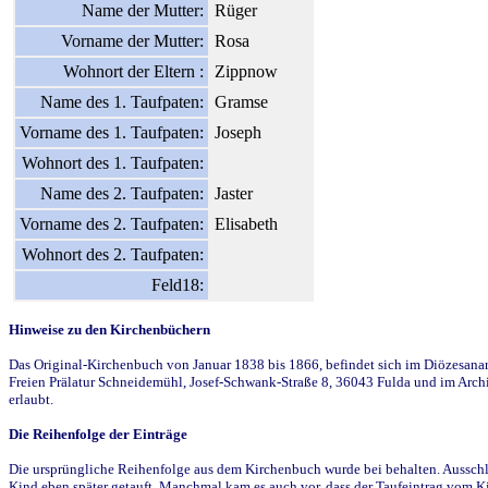
Name der Mutter:
Rüger
Vorname der Mutter:
Rosa
Wohnort der Eltern :
Zippnow
Name des 1. Taufpaten:
Gramse
Vorname des 1. Taufpaten:
Joseph
Wohnort des 1. Taufpaten:
Name des 2. Taufpaten:
Jaster
Vorname des 2. Taufpaten:
Elisabeth
Wohnort des 2. Taufpaten:
Feld18:
Hinweise zu den Kirchenbüchern
Das Original-Kirchenbuch von Januar 1838 bis 1866, befindet sich im Diözesanarch
Freien Prälatur Schneidemühl, Josef-Schwank-Straße 8, 36043 Fulda und im Archi
erlaubt.
Die Reihenfolge der Einträge
Die ursprüngliche Reihenfolge aus dem Kirchenbuch wurde bei behalten. Ausschla
Kind eben später getauft. Manchmal kam es auch vor, dass der Taufeintrag vom Ki