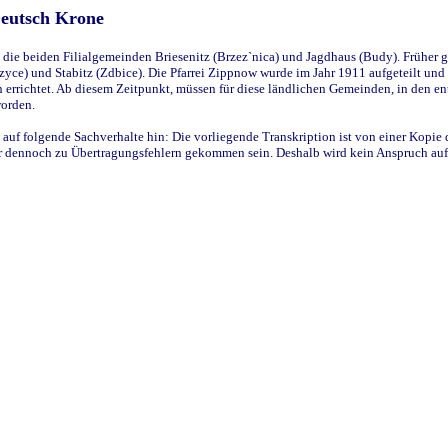
Deutsch Krone
ie beiden Filialgemeinden Briesenitz (Brzez`nica) und Jagdhaus (Budy). Früher g
yce) und Stabitz (Zdbice). Die Pfarrei Zippnow wurde im Jahr 1911 aufgeteilt und e
en errichtet. Ab diesem Zeitpunkt, müssen für diese ländlichen Gemeinden, in den
worden.
 auf folgende Sachverhalte hin: Die vorliegende Transkription ist von einer Kopie 
aber dennoch zu Übertragungsfehlern gekommen sein. Deshalb wird kein Anspruch auf 