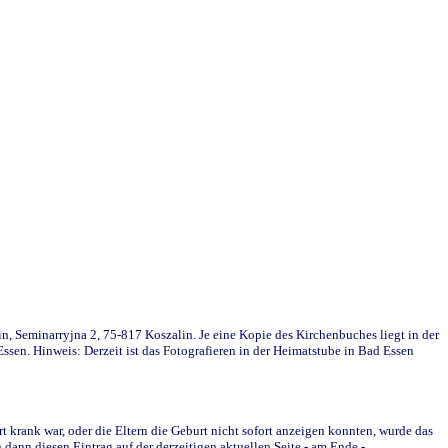
in, Seminarryjna 2, 75-817 Koszalin. Je eine Kopie des Kirchenbuches liegt in der
en. Hinweis: Derzeit ist das Fotografieren in der Heimatstube in Bad Essen
krank war, oder die Eltern die Geburt nicht sofort anzeigen konnten, wurde das
ann diesen Eintrag auf der derzeitigen aktuellen Seite - am Ende -