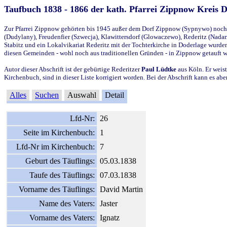
Taufbuch 1838 - 1866 der kath. Pfarrei Zippnow Kreis 
Zur Pfarrei Zippnow gehörten bis 1945 außer dem Dorf Zippnow (Sypnywo) noch d
(Dudylany), Freudenfier (Szwecja), Klawittersdorf (Glowaczewo), Rederitz (Nadarz
Stabitz und ein Lokalvikariat Rederitz mit der Tochterkirche in Doderlage wurd
diesen Gemeinden - wohl noch aus traditionellen Gründen - in Zippnow getauft 
Autor dieser Abschrift ist der gebürtige Rederitzer
Paul Lüdtke
aus Köln. Er weist
Kirchenbuch, sind in dieser Liste korrigiert worden. Bei der Abschrift kann es 
Alles
Suchen
Auswahl
Detail
Lfd-Nr:
26
Seite im Kirchenbuch:
1
Lfd-Nr im Kirchenbuch:
7
Geburt des Täuflings:
05.03.1838
Taufe des Täuflings:
07.03.1838
Vorname des Täuflings:
David Martin
Name des Vaters:
Jaster
Vorname des Vaters:
Ignatz