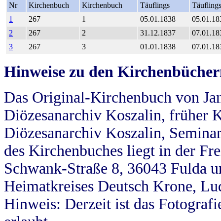
Nr
Kirchenbuch
Kirchenbuch
Täuflings
Täufling
1
267
1
05.01.1838
05.01.18
2
267
2
31.12.1837
07.01.18
3
267
3
01.01.1838
07.01.18
Hinweise zu den Kirchenbücher
Das Original-Kirchenbuch von Jan
Diözesanarchiv Koszalin, früher Kö
Diözesanarchiv Koszalin, Seminar
des Kirchenbuches liegt in der Fr
Schwank-Straße 8, 36043 Fulda u
Heimatkreises Deutsch Krone, Lu
Hinweis: Derzeit ist das Fotograf