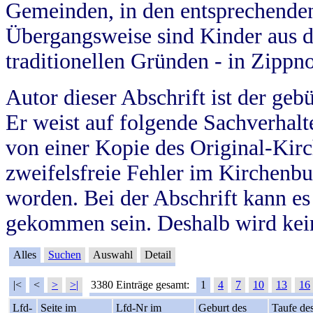
Gemeinden, in den entsprechende
Übergangsweise sind Kinder aus 
traditionellen Gründen - in Zippn
Autor dieser Abschrift ist der geb
Er weist auf folgende Sachverhalte
von einer Kopie des Original-Kirc
zweifelsfreie Fehler im Kirchenbuc
worden. Bei der Abschrift kann e
gekommen sein. Deshalb wird kein
Alles
Suchen
Auswahl
Detail
|<
<
>
>|
3380 Einträge gesamt:
1
4
7
10
13
16
Lfd-
Seite im
Lfd-Nr im
Geburt des
Taufe de