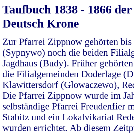
Taufbuch 1838 - 1866 der
Deutsch Krone
Zur Pfarrei Zippnow gehörten bi
(Sypnywo) noch die beiden Filial
Jagdhaus (Budy). Früher gehörten 
die Filialgemeinden Doderlage (D
Klawittersdorf (Glowaczewo), Red
Die Pfarrei Zippnow wurde im Jah
selbständige Pfarrei Freudenfier m
Stabitz und ein Lokalvikariat Red
wurden errichtet. Ab diesem Zeitp