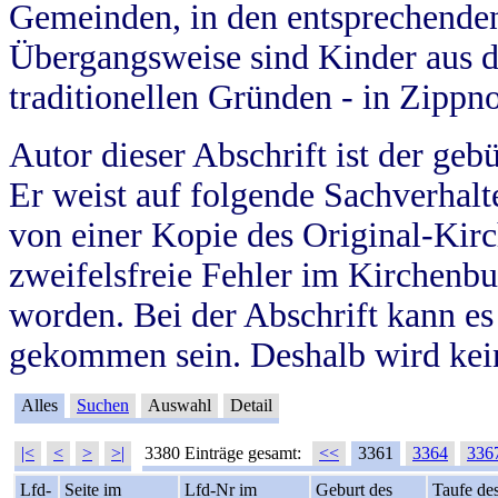
Gemeinden, in den entsprechende
Übergangsweise sind Kinder aus 
traditionellen Gründen - in Zippn
Autor dieser Abschrift ist der geb
Er weist auf folgende Sachverhalte
von einer Kopie des Original-Kirc
zweifelsfreie Fehler im Kirchenbuc
worden. Bei der Abschrift kann e
gekommen sein. Deshalb wird kein
Alles
Suchen
Auswahl
Detail
|<
<
>
>|
3380 Einträge gesamt:
<<
3361
3364
336
Lfd-
Seite im
Lfd-Nr im
Geburt des
Taufe de