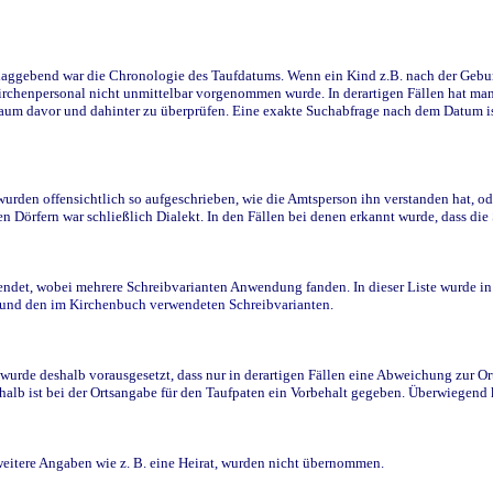
ggebend war die Chronologie des Taufdatums. Wenn ein Kind z.B. nach der Geburt 
rchenpersonal nicht unmittelbar vorgenommen wurde. In derartigen Fällen hat man d
raum davor und dahinter zu überprüfen. Eine exakte Suchabfrage nach dem Datum i
den offensichtlich so aufgeschrieben, wie die Amtsperson ihn verstanden hat, ode
n Dörfern war schließlich Dialekt. In den Fällen bei denen erkannt wurde, dass di
t, wobei mehrere Schreibvarianten Anwendung fanden. In dieser Liste wurde in de
n und den im Kirchenbuch verwendeten Schreibvarianten.
wurde deshalb vorausgesetzt, dass nur in derartigen Fällen eine Abweichung zur O
eshalb ist bei der Ortsangabe für den Taufpaten ein Vorbehalt gegeben. Überwiegen
weitere Angaben wie z. B. eine Heirat, wurden nicht übernommen.