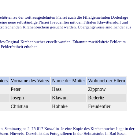
ehörten zu der weit ausgedehnten Pfarrei auch die Filialgemeinden Doderlage
ine neue selbständige Pfarrei Freudenfier mit den Filialen Klawittersdorf und
 entsprechenden Kirchenbüchern gesucht werden. Übergangsweise sind Kinder aus
des Original-Kirchenbuches erstellt worden. Erkannte zweifelsfreie Fehler im
Fehlerfreiheit erhoben.
ters
Vorname des Vaters
Name der Mutter
Wohnort der Eltern
Peter
Hass
Zippnow
Joseph
Klawun
Rederitz
Christian
Hohnke
Freudenfier
in, Seminarryjna 2, 75-817 Koszalin. Je eine Kopie des Kirchenbuches liegt in der
en. Hinweis: Derzeit ist das Fotografieren in der Heimatstube in Bad Essen