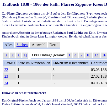
Taufbuch 1838 - 1866 der kath. Pfarrei Zippnow Kreis 
Zur Pfarrei Zippnow gehörten bis 1945 außer dem Dorf Zippnow (Sypnywo) noch d
(Dudylany), Freudenfier (Szwecja), Klawittersdorf (Glowaczewo), Rederitz (Nadarz
Stabitz und ein Lokalvikariat Rederitz mit der Tochterkirche in Doderlage wurd
diesen Gemeinden - wohl noch aus traditionellen Gründen - in Zippnow getauft 
Autor dieser Abschrift ist der gebürtige Rederitzer
Paul Lüdtke
aus Köln. Er weist
Kirchenbuch, sind in dieser Liste korrigiert worden. Bei der Abschrift kann es 
Alles
Suchen
Auswahl
Detail
|<
<
>
>|
3380 Einträge gesamt:
1
4
7
10
13
16
Lfd-Nr
Seite im Kirchenbuch
Lfd-Nr im Kirchenbuch
Geburt des
22
1
3
03.03.183
23
1
4
27.02.183
24
1
5
04.03.183
Hinweise zu den Kirchenbüchern
Das Original-Kirchenbuch von Januar 1838 bis 1866, befindet sich im Diözesanarch
Freien Prälatur Schneidemühl, Josef-Schwank-Straße 8, 36043 Fulda und im Archi