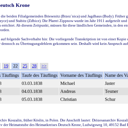
Deutsch Krone
ie beiden Filialgemeinden Briesenitz (Brzez`nica) und Jagdhaus (Budy). Früher g
yce) und Stabitz (Zdbice). Die Pfarrei Zippnow wurde im Jahr 1911 aufgeteilt und e
en errichtet. Ab diesem Zeitpunkt, müssen für diese ländlichen Gemeinden, in den
worden.
 auf folgende Sachverhalte hin: Die vorliegende Transkription ist von einer Kopie 
aber dennoch zu Übertragungsfehlern gekommen sein. Deshalb wird kein Anspruch auf 
19
22
25
28
>>
 Täuflings
Taufe des Täuflings
Vorname des Täuflings
Name des Va
8
03.03.1838
Michael
Jaster
8
04.03.1838
Andreas
Tesmer
8
05.03.1838
Christian
Schur
iv Koszalin, früher Köslin, in Polen. Die Anschrift lautet: Diözesanarchiv Koszal
v der Heimatstube des Heimatkreises Deutsch Krone, Ludwigsweg 10, 49152 Bad Ess