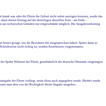
krank war, oder die Eltern die Geburt nicht sofort anzeigen konnten, wurde das
ann diesen Eintrag auf der derzeitigen aktuellen Seite - am Ende -
st aus technischen Gründen nur eingeschränkt möglich. Die Ausgabesortierung
r besser gesagt, wie die Bewohner ihn ausgesprochen haben. Später dann so
e Schreibweise nicht richtig ist, wurden Korrekturen vorgenommen.
r Spalte Wohnort der Eltern, grundsätzlich der deutsche Ortsname eingetragen.
rtsangabe der Eltern vorliegt, wenn diese auch angegeben wurde. Hierbei wurde
d kann man aber von der Richtigkeit dieser Angabe ausgehen.