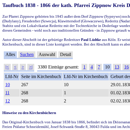
Taufbuch 1838 - 1866 der kath. Pfarrei Zippnow Kreis 
Zur Pfarrei Zippnow gehörten bis 1945 außer dem Dorf Zippnow (Sypnywo) noch d
(Dudylany), Freudenfier (Szwecja), Klawittersdorf (Glowaczewo), Rederitz (Nadarz
Stabitz und ein Lokalvikariat Rederitz mit der Tochterkirche in Doderlage wurd
diesen Gemeinden - wohl noch aus traditionellen Gründen - in Zippnow getauft 
Autor dieser Abschrift ist der gebürtige Rederitzer
Paul Lüdtke
aus Köln. Er weist
Kirchenbuch, sind in dieser Liste korrigiert worden. Bei der Abschrift kann es 
Alles
Suchen
Auswahl
Detail
|<
<
>
>|
3380 Einträge gesamt:
1
4
7
10
13
16
Lfd-Nr
Seite im Kirchenbuch
Lfd-Nr im Kirchenbuch
Geburt des
10
267
10
29.01.183
11
268
1
01.02.183
12
268
2
02.02.183
Hinweise zu den Kirchenbüchern
Das Original-Kirchenbuch von Januar 1838 bis 1866, befindet sich im Diözesanarch
Freien Prälatur Schneidemühl, Josef-Schwank-Straße 8, 36043 Fulda und im Archi