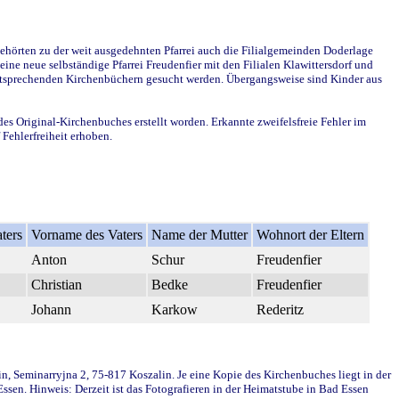
ehörten zu der weit ausgedehnten Pfarrei auch die Filialgemeinden Doderlage
ine neue selbständige Pfarrei Freudenfier mit den Filialen Klawittersdorf und
 entsprechenden Kirchenbüchern gesucht werden. Übergangsweise sind Kinder aus
des Original-Kirchenbuches erstellt worden. Erkannte zweifelsfreie Fehler im
Fehlerfreiheit erhoben.
ters
Vorname des Vaters
Name der Mutter
Wohnort der Eltern
Anton
Schur
Freudenfier
Christian
Bedke
Freudenfier
Johann
Karkow
Rederitz
in, Seminarryjna 2, 75-817 Koszalin. Je eine Kopie des Kirchenbuches liegt in der
en. Hinweis: Derzeit ist das Fotografieren in der Heimatstube in Bad Essen