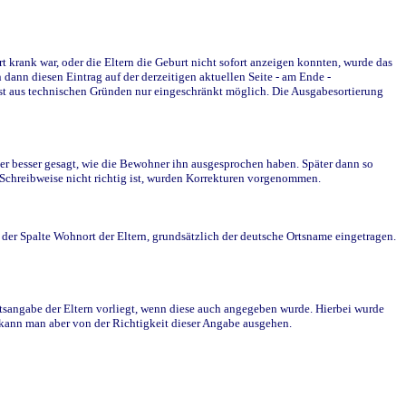
krank war, oder die Eltern die Geburt nicht sofort anzeigen konnten, wurde das
ann diesen Eintrag auf der derzeitigen aktuellen Seite - am Ende -
st aus technischen Gründen nur eingeschränkt möglich. Die Ausgabesortierung
r besser gesagt, wie die Bewohner ihn ausgesprochen haben. Später dann so
e Schreibweise nicht richtig ist, wurden Korrekturen vorgenommen.
r Spalte Wohnort der Eltern, grundsätzlich der deutsche Ortsname eingetragen.
rtsangabe der Eltern vorliegt, wenn diese auch angegeben wurde. Hierbei wurde
d kann man aber von der Richtigkeit dieser Angabe ausgehen.