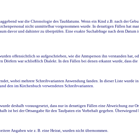
ggebend war die Chronologie des Taufdatums. Wenn ein Kind z.B. nach der Geburt 
rchenpersonal nicht unmittelbar vorgenommen wurde. In derartigen Fällen hat man d
raum davor und dahinter zu überprüfen. Eine exakte Suchabfrage nach dem Datum i
den offensichtlich so aufgeschrieben, wie die Amtsperson ihn verstanden hat, ode
n Dörfern war schließlich Dialekt. In den Fällen bei denen erkannt wurde, dass di
t, wobei mehrere Schreibvarianten Anwendung fanden. In dieser Liste wurde in de
n und den im Kirchenbuch verwendeten Schreibvarianten.
wurde deshalb vorausgesetzt, dass nur in derartigen Fällen eine Abweichung zur O
eshalb ist bei der Ortsangabe für den Taufpaten ein Vorbehalt gegeben. Überwiegen
weitere Angaben wie z. B. eine Heirat, wurden nicht übernommen.