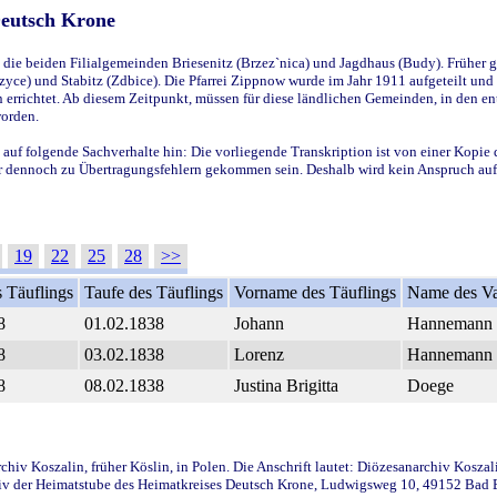
Deutsch Krone
ie beiden Filialgemeinden Briesenitz (Brzez`nica) und Jagdhaus (Budy). Früher g
yce) und Stabitz (Zdbice). Die Pfarrei Zippnow wurde im Jahr 1911 aufgeteilt und e
en errichtet. Ab diesem Zeitpunkt, müssen für diese ländlichen Gemeinden, in den
worden.
 auf folgende Sachverhalte hin: Die vorliegende Transkription ist von einer Kopie 
aber dennoch zu Übertragungsfehlern gekommen sein. Deshalb wird kein Anspruch auf 
19
22
25
28
>>
 Täuflings
Taufe des Täuflings
Vorname des Täuflings
Name des Va
8
01.02.1838
Johann
Hannemann
8
03.02.1838
Lorenz
Hannemann
8
08.02.1838
Justina Brigitta
Doege
iv Koszalin, früher Köslin, in Polen. Die Anschrift lautet: Diözesanarchiv Koszal
v der Heimatstube des Heimatkreises Deutsch Krone, Ludwigsweg 10, 49152 Bad Ess