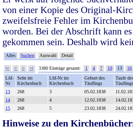
von einer Kopie des Original-Kirc
zweifelsfreie Fehler im Kirchenbuc
worden. Bei der Abschrift kann e
gekommen sein. Deshalb wird kein
Alles
Suchen
Auswahl
Detail
|<
<
>
>|
3380 Einträge gesamt:
1
4
7
10
13
16
Lfd-
Seite im
Lfd-Nr im
Geburt des
Taufe de
Nr
Kirchenbuch
Kirchenbuch
Täuflings
Täufling
13
268
3
05.02.1838
11.02.18
14
268
4
12.02.1838
14.02.18
15
268
5
23.02.1838
24.02.18
Hinweise zu den Kirchenbücher