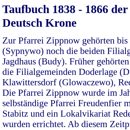
Taufbuch 1838 - 1866 der
Deutsch Krone
Zur Pfarrei Zippnow gehörten bi
(Sypnywo) noch die beiden Filial
Jagdhaus (Budy). Früher gehörten 
die Filialgemeinden Doderlage (D
Klawittersdorf (Glowaczewo), Red
Die Pfarrei Zippnow wurde im Jah
selbständige Pfarrei Freudenfier m
Stabitz und ein Lokalvikariat Red
wurden errichtet. Ab diesem Zeitp