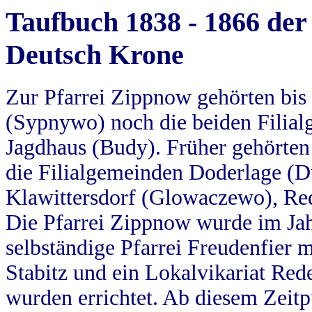
Taufbuch 1838 - 1866 der
Deutsch Krone
Zur Pfarrei Zippnow gehörten bi
(Sypnywo) noch die beiden Filial
Jagdhaus (Budy). Früher gehörten 
die Filialgemeinden Doderlage (D
Klawittersdorf (Glowaczewo), Red
Die Pfarrei Zippnow wurde im Jah
selbständige Pfarrei Freudenfier m
Stabitz und ein Lokalvikariat Red
wurden errichtet. Ab diesem Zeitp