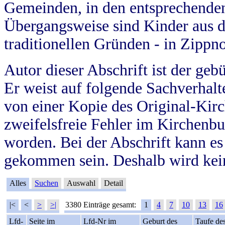
Gemeinden, in den entsprechende
Übergangsweise sind Kinder aus 
traditionellen Gründen - in Zippn
Autor dieser Abschrift ist der geb
Er weist auf folgende Sachverhalte
von einer Kopie des Original-Kirc
zweifelsfreie Fehler im Kirchenbuc
worden. Bei der Abschrift kann e
gekommen sein. Deshalb wird kein
Alles
Suchen
Auswahl
Detail
|<
<
>
>|
3380 Einträge gesamt:
1
4
7
10
13
16
Lfd-
Seite im
Lfd-Nr im
Geburt des
Taufe de