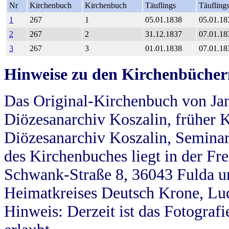
Nr
Kirchenbuch
Kirchenbuch
Täuflings
Täufling
1
267
1
05.01.1838
05.01.18
2
267
2
31.12.1837
07.01.18
3
267
3
01.01.1838
07.01.18
Hinweise zu den Kirchenbücher
Das Original-Kirchenbuch von Jan
Diözesanarchiv Koszalin, früher Kö
Diözesanarchiv Koszalin, Seminar
des Kirchenbuches liegt in der Fr
Schwank-Straße 8, 36043 Fulda u
Heimatkreises Deutsch Krone, Lu
Hinweis: Derzeit ist das Fotograf