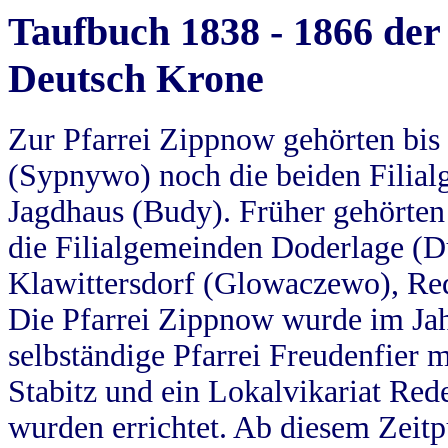
Taufbuch 1838 - 1866 der
Deutsch Krone
Zur Pfarrei Zippnow gehörten bi
(Sypnywo) noch die beiden Filial
Jagdhaus (Budy). Früher gehörten 
die Filialgemeinden Doderlage (D
Klawittersdorf (Glowaczewo), Red
Die Pfarrei Zippnow wurde im Jah
selbständige Pfarrei Freudenfier m
Stabitz und ein Lokalvikariat Red
wurden errichtet. Ab diesem Zeitp