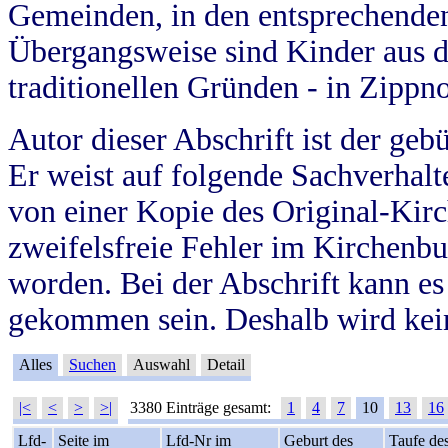
Gemeinden, in den entsprechende
Übergangsweise sind Kinder aus 
traditionellen Gründen - in Zippn
Autor dieser Abschrift ist der geb
Er weist auf folgende Sachverhalte
von einer Kopie des Original-Kirc
zweifelsfreie Fehler im Kirchenbuc
worden. Bei der Abschrift kann e
gekommen sein. Deshalb wird kein
Alles
Suchen
Auswahl
Detail
|<
<
>
>|
3380 Einträge gesamt:
1
4
7
10
13
16
Lfd-
Seite im
Lfd-Nr im
Geburt des
Taufe de