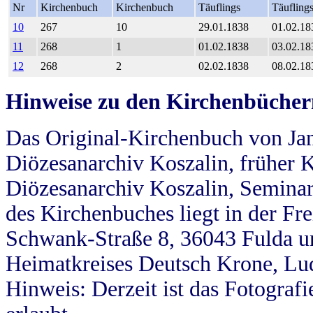
Nr
Kirchenbuch
Kirchenbuch
Täuflings
Täufling
10
267
10
29.01.1838
01.02.18
11
268
1
01.02.1838
03.02.18
12
268
2
02.02.1838
08.02.18
Hinweise zu den Kirchenbücher
Das Original-Kirchenbuch von Jan
Diözesanarchiv Koszalin, früher Kö
Diözesanarchiv Koszalin, Seminar
des Kirchenbuches liegt in der Fr
Schwank-Straße 8, 36043 Fulda u
Heimatkreises Deutsch Krone, Lu
Hinweis: Derzeit ist das Fotograf