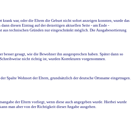
krank war, oder die Eltern die Geburt nicht sofort anzeigen konnten, wurde das
ann diesen Eintrag auf der derzeitigen aktuellen Seite - am Ende -
st aus technischen Gründen nur eingeschränkt möglich. Die Ausgabesortierung
r besser gesagt, wie die Bewohner ihn ausgesprochen haben. Später dann so
e Schreibweise nicht richtig ist, wurden Korrekturen vorgenommen.
r Spalte Wohnort der Eltern, grundsätzlich der deutsche Ortsname eingetragen.
rtsangabe der Eltern vorliegt, wenn diese auch angegeben wurde. Hierbei wurde
d kann man aber von der Richtigkeit dieser Angabe ausgehen.