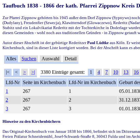
Taufbuch 1838 - 1866 der kath. Pfarrei Zippnow Kreis 
Zur Pfarrei Zippnow gehörten bis 1945 außer dem Dorf Zippnow (Sypnywo) noch d
(Dudylany), Freudenfier (Szwecja), Klawittersdorf (Glowaczewo), Rederitz (Nadarz
Stabitz und ein Lokalvikariat Rederitz mit der Tochterkirche in Doderlage wurd
diesen Gemeinden - wohl noch aus traditionellen Gründen - in Zippnow getauft 
Autor dieser Abschrift ist der gebürtige Rederitzer
Paul Lüdtke
aus Köln. Er weist
Kirchenbuch, sind in dieser Liste korrigiert worden. Bei der Abschrift kann es 
Alles
Suchen
Auswahl
Detail
|<
<
>
>|
3380 Einträge gesamt:
1
4
7
10
13
16
Lfd-Nr
Seite im Kirchenbuch
Lfd-Nr im Kirchenbuch
Geburt des
1
267
1
05.01.183
2
267
2
31.12.183
3
267
3
01.01.183
Hinweise zu den Kirchenbüchern
Das Original-Kirchenbuch von Januar 1838 bis 1866, befindet sich im Diözesanarch
Freien Prälatur Schneidemühl, Josef-Schwank-Straße 8, 36043 Fulda und im Archi