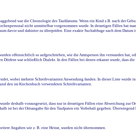
ggebend war die Chronologie des Taufdatums. Wenn ein Kind z.B. nach der Geburt 
rchenpersonal nicht unmittelbar vorgenommen wurde. In derartigen Fällen hat man d
raum davor und dahinter zu überprüfen. Eine exakte Suchabfrage nach dem Datum i
den offensichtlich so aufgeschrieben, wie die Amtsperson ihn verstanden hat, ode
n Dörfern war schließlich Dialekt. In den Fällen bei denen erkannt wurde, dass di
t, wobei mehrere Schreibvarianten Anwendung fanden. In dieser Liste wurde in de
n und den im Kirchenbuch verwendeten Schreibvarianten.
wurde deshalb vorausgesetzt, dass nur in derartigen Fällen eine Abweichung zur O
eshalb ist bei der Ortsangabe für den Taufpaten ein Vorbehalt gegeben. Überwiegen
weitere Angaben wie z. B. eine Heirat, wurden nicht übernommen.