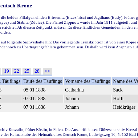
Deutsch Krone
ie beiden Filialgemeinden Briesenitz (Brzez`nica) und Jagdhaus (Budy). Früher g
yce) und Stabitz (Zdbice). Die Pfarrei Zippnow wurde im Jahr 1911 aufgeteilt und e
en errichtet. Ab diesem Zeitpunkt, müssen für diese ländlichen Gemeinden, in den
worden.
 auf folgende Sachverhalte hin: Die vorliegende Transkription ist von einer Kopie 
aber dennoch zu Übertragungsfehlern gekommen sein. Deshalb wird kein Anspruch auf 
19
22
25
28
>>
 Täuflings
Taufe des Täuflings
Vorname des Täuflings
Name des Va
8
05.01.1838
Catharina
Sack
7
07.01.1838
Johann
Höfft
8
07.01.1838
Johann
Heidkrüger
iv Koszalin, früher Köslin, in Polen. Die Anschrift lautet: Diözesanarchiv Koszal
v der Heimatstube des Heimatkreises Deutsch Krone, Ludwigsweg 10, 49152 Bad Ess