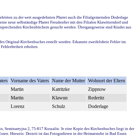
ehörten zu der weit ausgedehnten Pfarrei auch die Filialgemeinden Doderlage
ine neue selbständige Pfarrei Freudenfier mit den Filialen Klawittersdorf und
 entsprechenden Kirchenbüchern gesucht werden. Übergangsweise sind Kinder aus
des Original-Kirchenbuches erstellt worden. Erkannte zweifelsfreie Fehler im
Fehlerfreiheit erhoben.
ters
Vorname des Vaters
Name der Mutter
Wohnort der Eltern
Martin
Katritzke
Zippnow
Martin
Klawun
Rederitz
Lorenz
Schulz
Doderlage
in, Seminarryjna 2, 75-817 Koszalin. Je eine Kopie des Kirchenbuches liegt in der
en. Hinweis: Derzeit ist das Fotografieren in der Heimatstube in Bad Essen