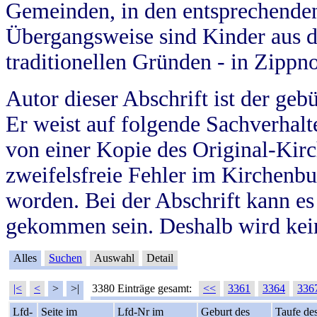
Gemeinden, in den entsprechende
Übergangsweise sind Kinder aus 
traditionellen Gründen - in Zippn
Autor dieser Abschrift ist der geb
Er weist auf folgende Sachverhalte
von einer Kopie des Original-Kirc
zweifelsfreie Fehler im Kirchenbuc
worden. Bei der Abschrift kann e
gekommen sein. Deshalb wird kein
Alles
Suchen
Auswahl
Detail
|<
<
>
>|
3380 Einträge gesamt:
<<
3361
3364
336
Lfd-
Seite im
Lfd-Nr im
Geburt des
Taufe de