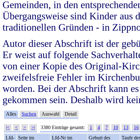
Gemeinden, in den entsprechende
Übergangsweise sind Kinder aus 
traditionellen Gründen - in Zippn
Autor dieser Abschrift ist der geb
Er weist auf folgende Sachverhalte
von einer Kopie des Original-Kirc
zweifelsfreie Fehler im Kirchenbuc
worden. Bei der Abschrift kann e
gekommen sein. Deshalb wird kein
Alles
Suchen
Auswahl
Detail
|<
<
>
>|
3380 Einträge gesamt:
1
4
7
10
13
16
Lfd-
Seite im
Lfd-Nr im
Geburt des
Taufe de