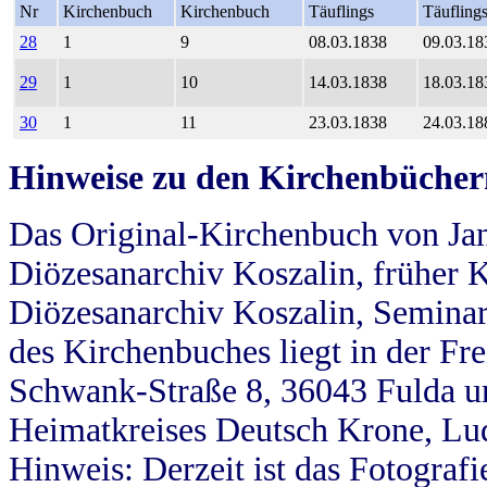
Nr
Kirchenbuch
Kirchenbuch
Täuflings
Täufling
28
1
9
08.03.1838
09.03.18
29
1
10
14.03.1838
18.03.18
30
1
11
23.03.1838
24.03.18
Hinweise zu den Kirchenbücher
Das Original-Kirchenbuch von Jan
Diözesanarchiv Koszalin, früher Kö
Diözesanarchiv Koszalin, Seminar
des Kirchenbuches liegt in der Fr
Schwank-Straße 8, 36043 Fulda u
Heimatkreises Deutsch Krone, Lu
Hinweis: Derzeit ist das Fotograf