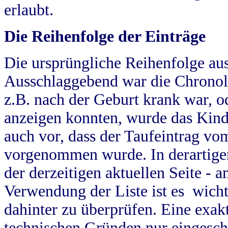
erlaubt.
Die Reihenfolge der Einträge
Die ursprüngliche Reihenfolge au
Ausschlaggebend war die Chronol
z.B. nach der Geburt krank war, od
anzeigen konnten, wurde das Kind
auch vor, dass der Taufeintrag vo
vorgenommen wurde. In derartigen
der derzeitigen aktuellen Seite -
Verwendung der Liste ist es wich
dahinter zu überprüfen. Eine exa
technischen Gründen nur eingesch